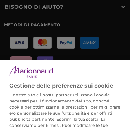
BISOGNO DI AIUTO?
METODI DI PAGAMENTO
Marionnaud Parfumeries Italia S.r.l.
Gestione delle preferenze sui cookie
Largo Fiera Milano 5, 20017 Rho (MI)
REA Milano 1650024 con P.IVA 13425220152.
Il nostro sito e i nostri partner utilizzano i cookie
SCARICA LA NOSTRA APP
necessari per il funzionamento del sito, nonché i
cookie per ottimizzarne le prestazioni, per migliorare
e/o personalizzare le sue funzionalità e per offrirti
pubblicità pertinente. Esprimi la tua scelta! La
conserviamo per 6 mesi. Puoi modificare le tue