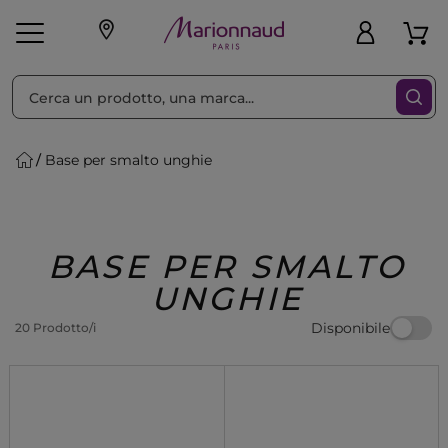
Ordina per
Filtra
Base per smalto unghie
Make-up
Profumi
🎁 Idee
Corpo
Uomo
Marche
Capelli
Regalo
BASE PER SMALTO
UNGHIE
Disponibile
20 Prodotto/i