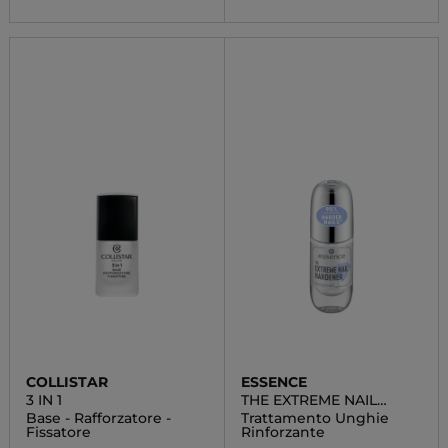
COLLISTAR
ESSENCE
3 IN 1
THE EXTREME NAIL
HARDENER
Base - Rafforzatore -
Trattamento Unghie
Fissatore
Rinforzante