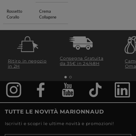
Rossetto
Crema
Corallo
Collagene
Consegna Gratuita
Ritiro in negozio
Camp
da 35€​ in 24/48H
in 2H
Oma
TUTTE LE NOVITÀ MARIONNAUD
Iscriviti e scopri le ultime novità e promozioni!