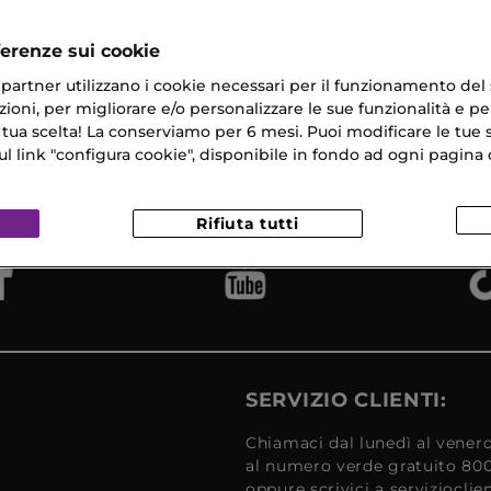
ferenze sui cookie
ri partner utilizzano i cookie necessari per il funzionamento del
ioni, per migliorare e/o personalizzare le sue funzionalità e per
 tua scelta! La conserviamo per 6 mesi. Puoi modificare le tue s
na Gratuita
Campioni
Reso
​ in 24/48H
link "configura cookie", disponibile in fondo ad ogni pagina d
Omaggio
Gratui
Rifiuta tutti
SERVIZIO CLIENTI:
Chiamaci dal lunedì al venerd
al numero verde gratuito 80
oppure scrivici a serviziocli