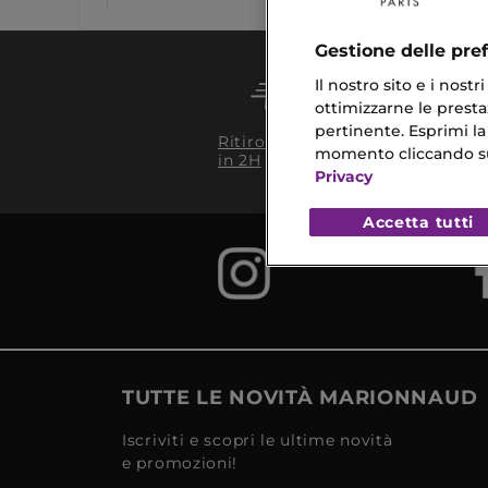
Gestione delle pre
Il nostro sito e i nost
ottimizzarne le prestaz
pertinente. Esprimi la
Conseg
Ritiro in negozio
da 35€
momento cliccando sul 
in 2H
Privacy
Accetta tutti
TUTTE LE NOVITÀ MARIONNAUD
Iscriviti e scopri le ultime novità
e promozioni!