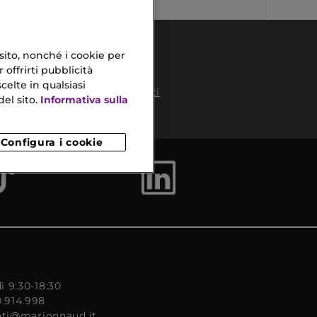
 sito, nonché i cookie per
 offrirti pubblicità
celte in qualsiasi
Pagamenti
el sito.
Informativa sulla
Sicuri
to
Configura i cookie
ì 9:30-18:30
0.914.998
enti@marionnaud.it