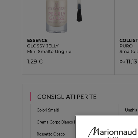
ESSENCE
COLLIS
GLOSSY JELLY
PURO
Mini Smalto Unghie
Smalto 
1,29 €
11,1
Da
CONSIGLIATI PER TE
Colori Smalti
Unghia
Crema Corpo Bianco Latte
Crema V
Rossetto Opaco
Spray E