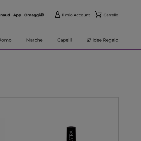
nnaud
App
Omaggi🎁
Il mio Account
Carrello
Uomo
Marche
Capelli
🎁 Idee Regalo