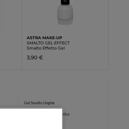
ASTRA MAKE-UP
SMALTO GEL EFFECT
Smalto Effetto Gel
3,90 €
Gel Smalto Unghie
Maschera Centella Asiatica