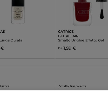
TAR
CATRICE
GEL AFFAIR
Lunga Durata
Smalto Unghie Effetto Gel
3 €
1,99 €
Da
 Bianca
Smalto Trasparente
iso Idratante Pelle Mista
Profumo Gardenia
au De Toilette