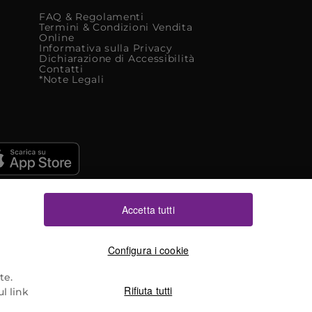
FAQ & Regolamenti
Termini & Condizioni Vendita
Online
Informativa sulla Privacy
Dichiarazione di Accessibilità
Contatti
*Note Legali
Accetta tutti
Configura i cookie
te.
Rifiuta tutti
l link