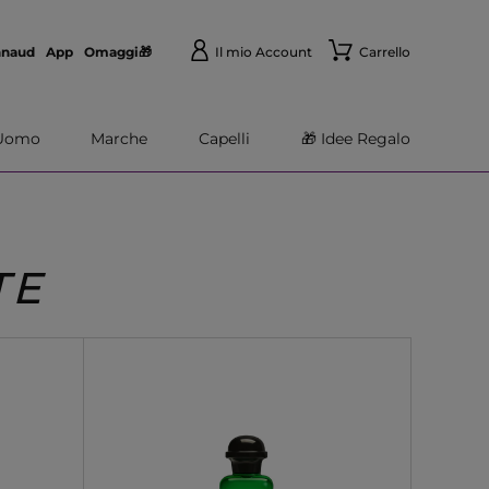
nnaud
App
Omaggi🎁
Il mio Account
Carrello
Uomo
Marche
Capelli
🎁 Idee Regalo
TE