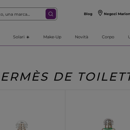
Blog
Negozi Mario
Solari ☀️
Make-Up
Novità
Corpo
ERMÈS DE TOILET