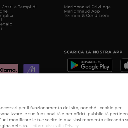
 Costi e Tempi di
Marionnaud Privilege
ione
Marionnaud App
mplici
Termini & Condizioni
i
Regalo
i
SCARICA LA NOSTRA APP
e
e necessari per il funzionamento del sito, nonché i cookie per
onalizzare le sue funzionalità e per offrirti pubblicità pertinen
Puoi modificare le tue scelte in qualsiasi momento cliccando su
agina del sito.
Informativa sulla Privacy