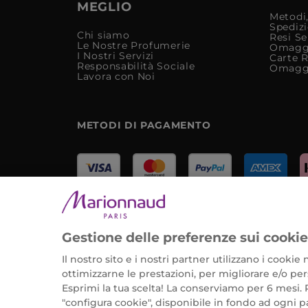
MEGLIO
Metodi,
Spediz
Chi siamo
Resi Se
Le Nostre Profumerie
Omagg
I Nostri Servizi
Carte 
Responsabilità Sociale
Omagg
Lavora con Noi
METODI DI PAGAMENTO
Marionnaud Parfumeries Italia S.r.l.
Largo Fiera Milano 5, 20017 Rho (MI)
Gestione delle preferenze sui cooki
REA Milano 1650024 con P.IVA 13425220152.
Il nostro sito e i nostri partner utilizzano i cooki
ottimizzarne le prestazioni, per migliorare e/o pers
Esprimi la tua scelta! La conserviamo per 6 mesi. 
©2026 Marionnaud
|
Sitemap
"configura cookie", disponibile in fondo ad ogni p