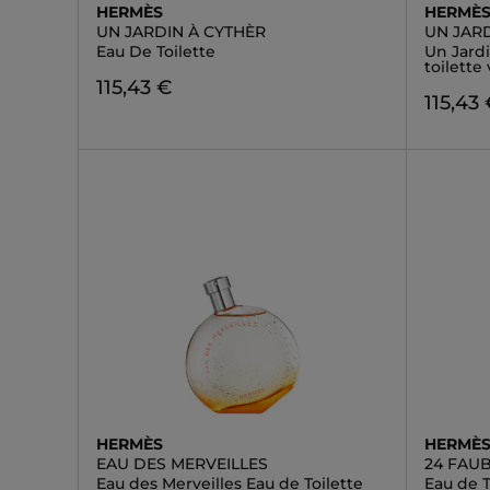
HERMÈS
HERMÈ
UN JARDIN À CYTHÈR
UN JAR
Eau De Toilette
Un Jard
toilette
115,43 €
115,43
HERMÈS
HERMÈ
EAU DES MERVEILLES
24 FAU
Eau des Merveilles Eau de Toilette
Eau de T