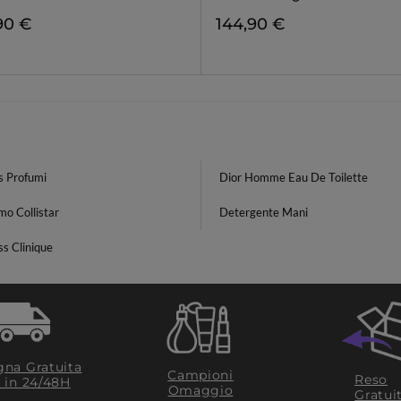
90 €
144,90 €
 Profumi
Dior Homme Eau De Toilette
o Collistar
Detergente Mani
ss Clinique
na Gratuita
Campioni
Reso
​ in 24/48H
Omaggio
Gratui