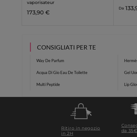
vaporisateur
133,
Da
173,90 €
CONSIGLIATI PER TE
Way De Parfum
Hermès
Acqua Di Gio Eau De Toilette
Gel Uom
Multi Peptide
Lip Glo
Conseg
Ritiro in negozio
da 35€
in 2H