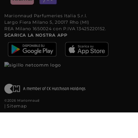
Marionnaud Parfumeries Italia S.r.l.
Largo Fiera Milano 5, 20017 Rho (MI)
REA Milano 1650024 con P.IVA 13425220152.
SCARICA LA NOSTRA APP
©2026 Marionnaud
|
Sitemap