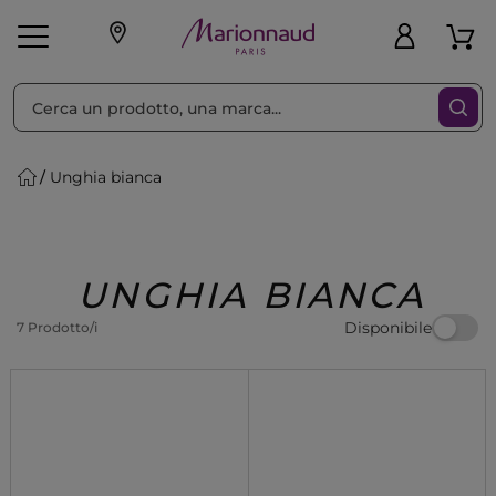
Ordina per
Filtra
Unghia bianca
Make-up
Profumi
🎁 Idee
Corpo
Uomo
Marche
Capelli
Regalo
UNGHIA BIANCA
Disponibile
7 Prodotto/i