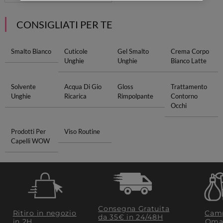
CONSIGLIATI PER TE
Smalto Bianco
Cuticole
Gel Smalto
Crema Corpo
Unghie
Unghie
Bianco Latte
Solvente
Acqua Di Gio
Gloss
Trattamento
Unghie
Ricarica
Rimpolpante
Contorno
Occhi
Prodotti Per
Viso Routine
Capelli WOW
Consegna Gratuita
Ritiro in negozio
Camp
da 35€​ in 24/48H
in 2H
Oma