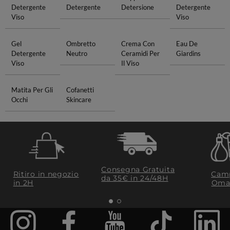
Detergente
Detergente
Detersione
Detergente
Viso
Viso
Gel
Ombretto
Crema Con
Eau De
Detergente
Neutro
Ceramidi Per
Giardins
Viso
Il Viso
Matita Per Gli
Cofanetti
Occhi
Skincare
Consegna Gratuita
Ritiro in negozio
Camp
da 35€​ in 24/48H
in 2H
Oma