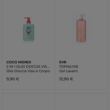
COCO MONOI
SVR
2 IN 1 OLIO DOCCIA VISO
TOPIALYSE
E CORPO
Olio Doccia Viso e Corpo
Gel Lavant
9,90 €
12,90 €