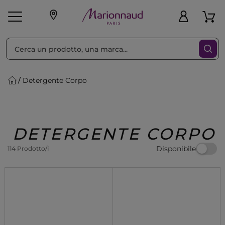
Ordina per
Filtra
Detergente Corpo
Make-up
Profumi
🎁 Idee
Corpo
Uomo
Marche
Capelli
Regalo
DETERGENTE CORPO
Disponibile
114 Prodotto/i