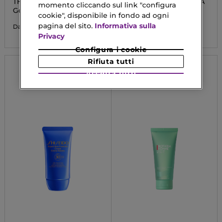
THE RITUAL OF SAKURA
THE RITUAL OF SAKURA
momento cliccando sul link "configura
FOAMING SHOWER GEL
Gel Doccia
Olio Doccia
cookie", disponibile in fondo ad ogni
pagina del sito.
Informativa sulla
5,90 €
9,90 €
Da
Privacy
Configura i cookie
Rifiuta tutti
Accetta tutti