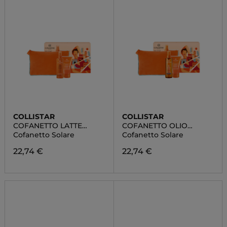
COLLISTAR
COLLISTAR
COFANETTO LATTE
COFANETTO OLIO
SPRAY ABBRONZANTE
SECCO
Cofanetto Solare
Cofanetto Solare
IDRATANTE SPF 20
SUPERABBRONZANTE
IDRATANTE SPF 6
22,74 €
22,74 €