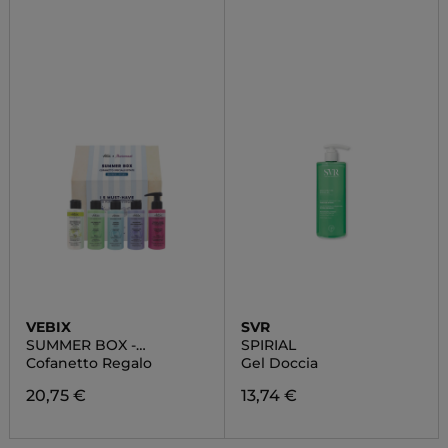
VEBIX
SVR
SUMMER BOX -
SPIRIAL
EDIZIONE LIMITATA
Cofanetto Regalo
Gel Doccia
20,75 €
13,74 €