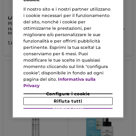
Il nostro sito e i nostri partner utilizzano
i cookie necessari per il funzionamento
LA PRAIRIE
MULAC
del sito, nonché i cookie per
PLATINUM RARE
TIME FREEZE
ottimizzarne le prestazioni, per
Haute-Rejuvenation
Crema Viso Rassodante
Mask
e Illuminante
migliorare e/o personalizzare le sue
funzionalità e per offrirti pubblicità
1.666,90 €
33,50 €
pertinente. Esprimi la tua scelta! La
conserviamo per 6 mesi. Puoi
modificare le tue scelte in qualsiasi
momento cliccando sul link "configura
cookie", disponibile in fondo ad ogni
pagina del sito.
Informativa sulla
Privacy
Configura i cookie
Rifiuta tutti
Accetta tutti