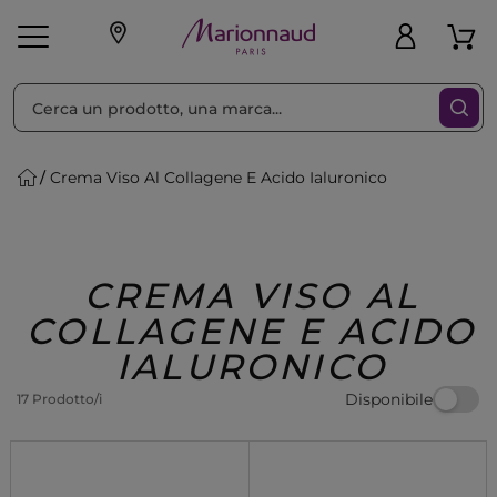
Ordina per
Filtra
Crema Viso Al Collagene E Acido Ialuronico
Make-up
Profumi
🎁 Idee
Corpo
Uomo
Marche
Capelli
Regalo
CREMA VISO AL
COLLAGENE E ACIDO
IALURONICO
Disponibile
17 Prodotto/i