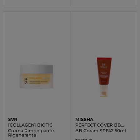
SVR
MISSHA
[COLLAGEN] BIOTIC
PERFECT COVER BB
CREAM
Crema Rimpolpante
BB Cream SPF42 50ml
Rigenerante