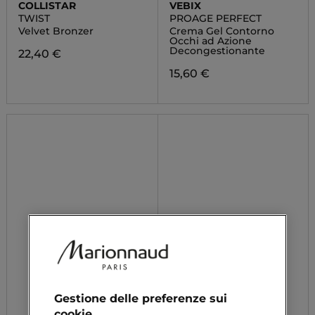
COLLISTAR
VEBIX
TWIST
PROAGE PERFECT
Velvet Bronzer
Crema Gel Contorno
Occhi ad Azione
Decongestionante
22,40 €
15,60 €
Gestione delle preferenze sui
cookie