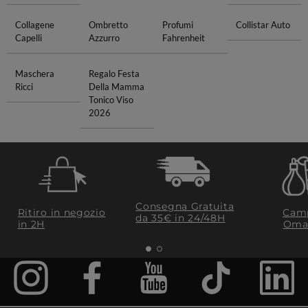
Collagene
Ombretto
Profumi
Collistar Auto
Capelli
Azzurro
Fahrenheit
Maschera
Regalo Festa
Ricci
Della Mamma
Tonico Viso
2026
Consegna Gratuita
Ritiro in negozio
Camp
da 35€​ in 24/48H
in 2H
Oma