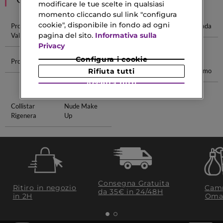
modificare le tue scelte in qualsiasi
momento cliccando sul link "configura
cookie", disponibile in fondo ad ogni
Profumi
Profumi Alien
Profumi
Profumi Prada
pagina del sito.
Informativa sulla
Valentino
Versace
Privacy
Configura i cookie
Profumi Gucci
Fondotinta
Makeup Italia
Confezione
Per Pelle
Profumi Uomo
Rifiuta tutti
Secca
Accetta tutti
Collistar
Nude Make
Rigenera
Up
Consegna Gratuita
Ritiro in negozio
Camp
da 35€​ in 24/48H
in 2H
Oma