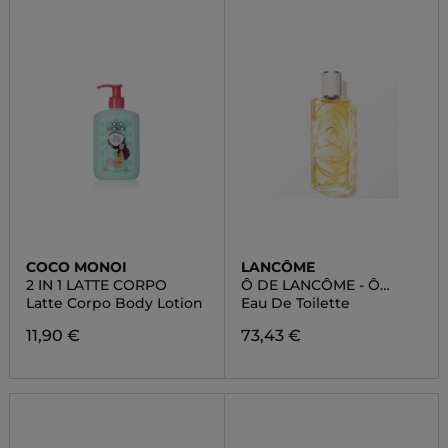
COCO MONOI
LANCÔME
2 IN 1 LATTE CORPO
Ô DE LANCÔME - Ô
ZENITH
Latte Corpo Body Lotion
Eau De Toilette
11,90 €
73,43 €