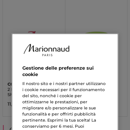
Gestione delle preferenze sui
cookie
Il nostro sito e i nostri partner utilizzano
COCO MONOI
MULAC
2 IN 1 SHAMPOO E
MU-BYE
i cookie necessari per il funzionamento
BALSAMO
Shampoo e Balsamo
Balsamo Struccante
del sito, nonché i cookie per
ottimizzarne le prestazioni, per
11,98 €
22,32 €
migliorare e/o personalizzare le sue
funzionalità e per offrirti pubblicità
pertinente. Esprimi la tua scelta! La
conserviamo per 6 mesi. Puoi
CONSIGLIATI PER TE