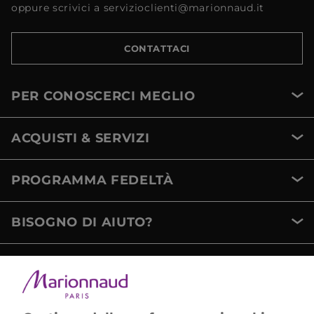
oppure scrivici a servizioclienti@marionnaud.it
CONTATTACI
PER CONOSCERCI MEGLIO
ACQUISTI & SERVIZI
PROGRAMMA FEDELTÀ
BISOGNO DI AIUTO?
METODI DI PAGAMENTO