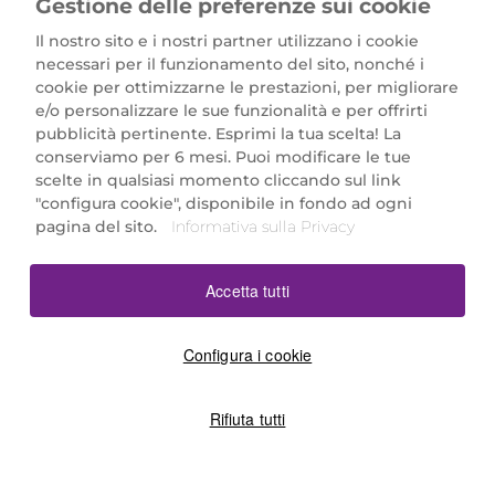
Gestione delle preferenze sui cookie
Il nostro sito e i nostri partner utilizzano i cookie
necessari per il funzionamento del sito, nonché i
cookie per ottimizzarne le prestazioni, per migliorare
e/o personalizzare le sue funzionalità e per offrirti
Marionnaud Parfumeries Italia S.r.l.
pubblicità pertinente. Esprimi la tua scelta! La
Largo Fiera Milano 5, 20017 Rho (MI)
conserviamo per 6 mesi. Puoi modificare le tue
REA Milano 1650024 con P.IVA 13425220152.
scelte in qualsiasi momento cliccando sul link
SCARICA LA NOSTRA APP
"configura cookie", disponibile in fondo ad ogni
pagina del sito.
Informativa sulla Privacy
Accetta tutti
Configura i cookie
Rifiuta tutti
©2026 Marionnaud
|
Sitemap