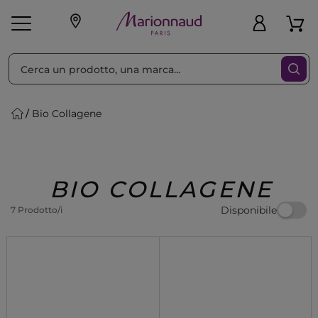
Ordina per
Filtra
Bio Collagene
Make-up
Profumi
🎁 Idee
Corpo
Uomo
Marche
Capelli
Regalo
BIO COLLAGENE
Disponibile
7 Prodotto/i