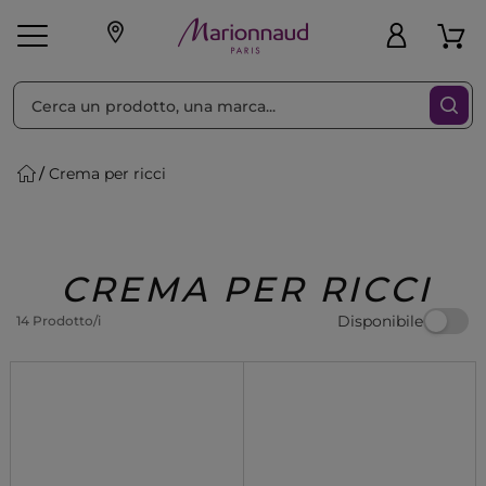
Ordina per
Filtra
Crema per ricci
Make-up
Profumi
🎁 Idee
Corpo
Uomo
Marche
Capelli
Regalo
CREMA PER RICCI
Disponibile
14 Prodotto/i