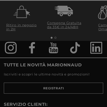
Consegna Gratuita
Ritiro in negozio
Camp
da 35€​ in 24/48H
in 2H
Oma
TUTTE LE NOVITÀ MARIONNAUD
Iscriviti e scopri le ultime novità e promozioni!
REGISTRATI
SERVIZIO CLIENTI: