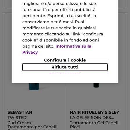
migliorare e/o personalizzare le sue
funzionalità e per offrirti pubblicità
pertinente. Esprimi la tua scelta! La
conserviamo per 6 mesi. Puoi
modificare le tue scelte in qualsiasi
momento cliccando sul link "configura
cookie", disponibile in fondo ad ogni
pagina del sito.
Informativa sulla
Privacy
Configura i cookie
Rifiuta tutti
Accetta tutti
SEBASTIAN
HAIR RITUEL BY SISLEY
TWISTED
LA GELÉE SOIN DES
BOUCLES
Curl Cream -
Trattamento Gel Capelli
Trattamento per Capelli
Ricci