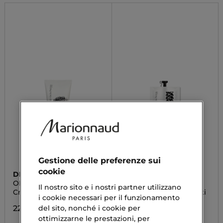
Gestione delle preferenze sui
cookie
DIEGO DALLA PALMA
DIEGO DALLA PALMA
ORGOGLIORICCIO
RICCIOSCOLPITO
Il nostro sito e i nostri partner utilizzano
Crema Elasticizzante
Crema-Gel Ricci Definiti
i cookie necessari per il funzionamento
Discovery
22,00 €
del sito, nonché i cookie per
4,00 €
ottimizzarne le prestazioni, per