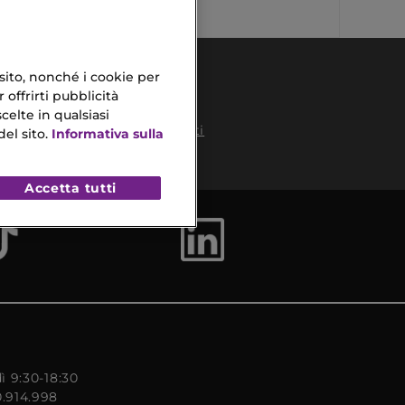
 sito, nonché i cookie per
 offrirti pubblicità
celte in qualsiasi
Pagamenti
el sito.
Informativa sulla
Sicuri
to
Accetta tutti
ì 9:30-18:30
0.914.998