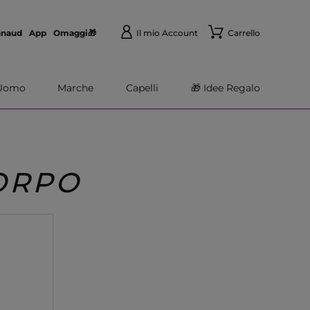
nnaud
App
Omaggi🎁
Il mio Account
Carrello
Uomo
Marche
Capelli
🎁 Idee Regalo
CORPO