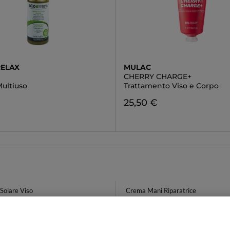
ELAX
MULAC
CHERRY CHARGE+
ultiuso
Trattamento Viso e Corpo
25,50 €
Solare Viso
Crema Mani Riparatrice
ar Mediterranea
Solari Lancaster