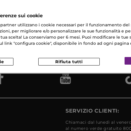
do Uomo
ferenze sui cookie
ri partner utilizzano i cookie necessari per il funzionamento del
ioni, per migliorare e/o personalizzare le sue funzionalità e per
 tua scelta! La conserviamo per 6 mesi. Puoi modificare le tue s
na Gratuita
Campioni
link "configura cookie", disponibile in fondo ad ogni pagina d
Reso
​ in 24/48H
Omaggio
Gratui
ie
Rifiuta tutti
SERVIZIO CLIENTI:
Chiamaci dal lunedì al venerd
al numero verde gratuito 80