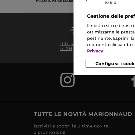
Rossetto Finish Lucido
Shisei
Gestione delle pre
Il nostro sito e i nost
ottimizzarne le prestaz
pertinente. Esprimi la
Conseg
Ritiro in negozio
momento cliccando sul 
da 35€
in 2H
Privacy
Configura i cook
TUTTE LE NOVITÀ MARIONNAUD
Iscriviti e scopri le ultime novità
e promozioni!