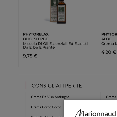
PHYTORELAX
PHYTOR
OLIO 31 ERBE
ALOE
Miscela Di Oli Essenziali Ed Estratti
Crema M
Da Erbe E Piante
4,20 €
9,75 €
CONSIGLIATI PER TE
Crema Da Viso Antirughe
Crema 
Crema Corpo Cocco
Collist