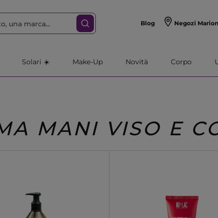
Blog
Negozi Mario
Solari ☀️
Make-Up
Novità
Corpo
MA MANI VISO E 