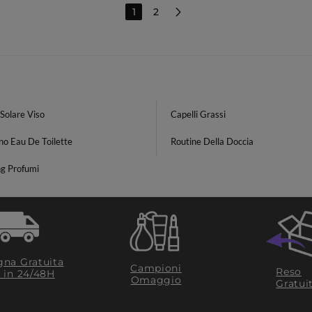
1
2
Solare Viso
Capelli Grassi
no Eau De Toilette
Routine Della Doccia
ng Profumi
na Gratuita
Campioni
Reso
​ in 24/48H
Omaggio
Gratui