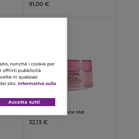
91,00 €
 sito, nonché i cookie per
 offrirti pubblicità
celte in qualsiasi
el sito.
Informativa sulla
COLLISTAR
Accetta tutti
ATIQUE
IDROATTIVA+
Sorbetto Idratazione Mat
32,13 €