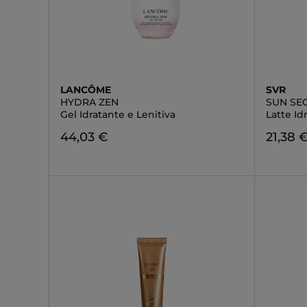
LANCÔME
SVR
HYDRA ZEN
SUN SE
Gel Idratante e Lenitiva
Latte Id
44,03 €
21,38 