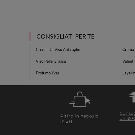
CONSIGLIATI PER TE
Crema Da Viso Antirughe
Crema 
Viso Pelle Grassa
Valenti
Profumo Yves
Layeri
Conseg
Ritiro in negozio
da 35€
in 2H