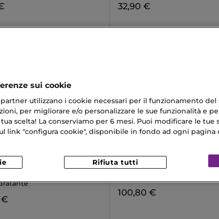
€
32,90 €
ferenze sui cookie
ri partner utilizzano i cookie necessari per il funzionamento del
ioni, per migliorare e/o personalizzare le sue funzionalità e per
 tua scelta! La conserviamo per 6 mesi. Puoi modificare le tue s
link "configura cookie", disponibile in fondo ad ogni pagina d
SISLEY
ie
Rifiuta tutti
HYDRATANTE AU
MASQUE EXFOLIANT ENZYM
MBRE
Maschera Esfoliante Viso
dratante
100,80 €
 €