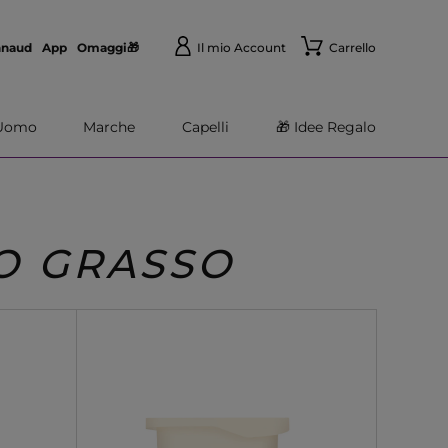
nnaud
App
Omaggi🎁
Il mio Account
Carrello
Uomo
Marche
Capelli
🎁 Idee Regalo
O GRASSO