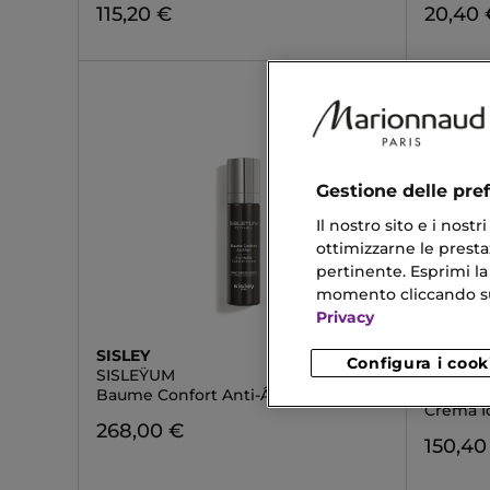
115,20 €
20,40 
Gestione delle pre
Il nostro sito e i nost
ottimizzarne le prestaz
pertinente. Esprimi la
momento cliccando sul 
Privacy
SISLEY
SISLEY
Configura i cook
SISLEŸUM
CRÈME 
CONCO
Baume Confort Anti-Âge
Crema I
268,00 €
150,40