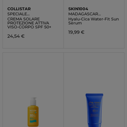
COLLISTAR
SKIN1004
SPECIALE
MADAGASCAR
ABBRONZATURA
CENTELLA
CREMA SOLARE
Hyalu-Cica Water-Fit Sun
PERFETTA
PROTEZIONE ATTIVA
Serum
VISO-CORPO SPF 50+
19,99 €
24,54 €