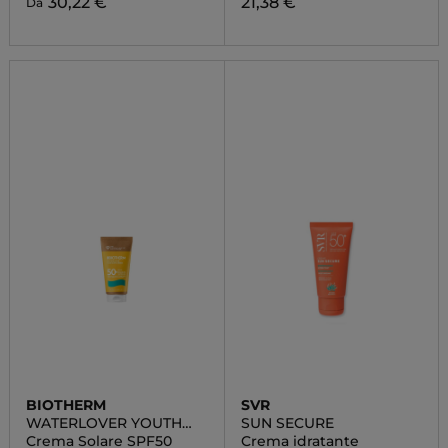
30,22 €
21,38 €
Da
BIOTHERM
SVR
WATERLOVER YOUTH
SUN SECURE
PROTECTION
Crema Solare SPF50
Crema idratante