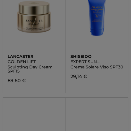
LANCASTER
SHISEIDO
GOLDEN LIFT
EXPERT SUN
PROTECTOR
Sculpting Day Cream
Crema Solare Viso SPF30
SPF15
29,14 €
89,60 €