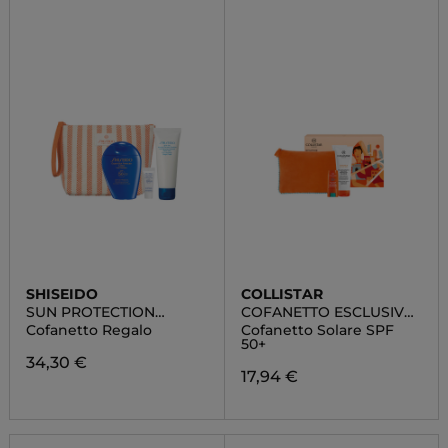
SHISEIDO
COLLISTAR
SUN PROTECTION
COFANETTO ESCLUSIVO
POUCH SET
ROUTINE SOLARE
Cofanetto Regalo
Cofanetto Solare SPF
50+
34,30 €
17,94 €