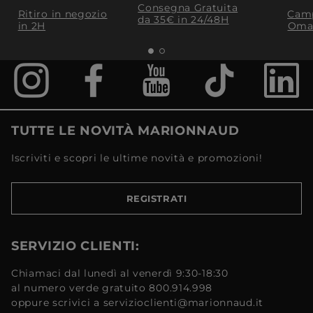
Consegna Gratuita
Ritiro in negozio
Camp
da 35€​ in 24/48H
in 2H
Oma
TUTTE LE NOVITÀ MARIONNAUD
Iscriviti e scopri le ultime novità e promozioni!
REGISTRATI
SERVIZIO CLIENTI:
Chiamaci dal lunedì al venerdì 9:30-18:30
al numero verde gratuito 800.914.998
oppure scrivici a servizioclienti@marionnaud.it