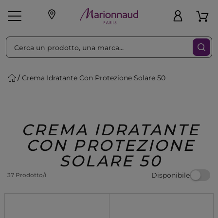
Ordina per
Filtra
Crema Idratante Con Protezione Solare 50
Make-up
Profumi
🎁 Idee
Corpo
Uomo
Marche
Capelli
Regalo
CREMA IDRATANTE
CON PROTEZIONE
SOLARE 50
Disponibile
37 Prodotto/i