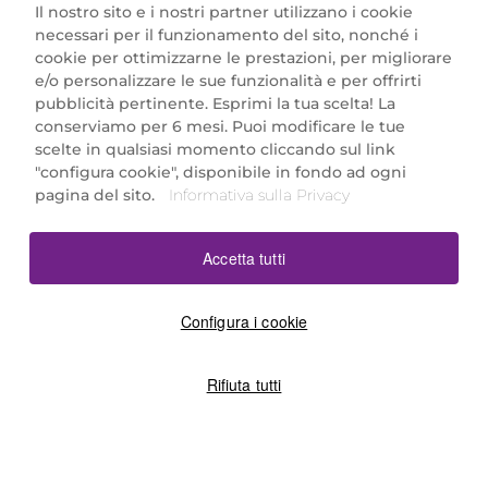
Il nostro sito e i nostri partner utilizzano i cookie
necessari per il funzionamento del sito, nonché i
cookie per ottimizzarne le prestazioni, per migliorare
e/o personalizzare le sue funzionalità e per offrirti
Marionnaud Parfumeries Italia S.r.l.
pubblicità pertinente. Esprimi la tua scelta! La
Largo Fiera Milano 5, 20017 Rho (MI)
conserviamo per 6 mesi. Puoi modificare le tue
REA Milano 1650024 con P.IVA 13425220152.
scelte in qualsiasi momento cliccando sul link
SCARICA LA NOSTRA APP
"configura cookie", disponibile in fondo ad ogni
pagina del sito.
Informativa sulla Privacy
Accetta tutti
Configura i cookie
Rifiuta tutti
©2026 Marionnaud
|
Sitemap