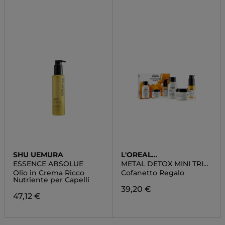
SHU UEMURA
L'OREAL
PROFESSIONNEL
ESSENCE ABSOLUE
METAL DETOX MINI TRIO
KIT
Olio in Crema Ricco
Cofanetto Regalo
Nutriente per Capelli
39,20 €
47,12 €