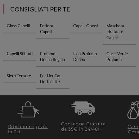
CONSIGLIATI PER TE
Gloss Capelli
Forfora
Capelli Grassi
Maschera
Capelli
Idratante
Capelli
Capelli Sfibrati
Profumo
Icon Profumo
Gucci Verde
Donna Regalo
Donna
Profumo
Siero Tensore
For Her Eau
De Toilette
Consegna Gratuita
Ritiro in negozio
Camp
da 35€​ in 24/48H
in 2H
Oma