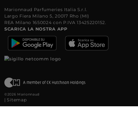
Marionnaud Parfumeries Italia S.r.l.
Largo Fiera Milano 5, 20017 Rho (MI)
REA Milano 1650024 con P.IVA 13425220152.
SCARICA LA NOSTRA APP
©2026 Marionnaud
|
Sitemap