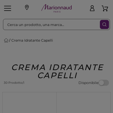
Ordina per
Filtra
Crema Idratante Capelli
Make-up
Profumi
🎁 Idee
Corpo
Uomo
Marche
Capelli
Regalo
CREMA IDRATANTE
CAPELLI
Disponibile
30 Prodotto/i