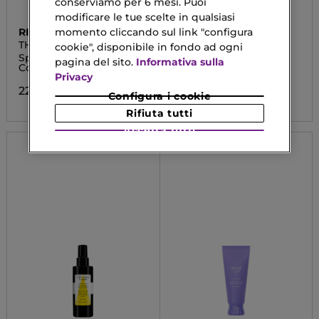
conserviamo per 6 mesi. Puoi
modificare le tue scelte in qualsiasi
momento cliccando sul link "configura
RITUALS
KERASTASE
THE RITUAL OF SAKURA
NUTRITIVE
cookie", disponibile in fondo ad ogni
Spray Per Capelli E
Maschera Masqintense
pagina del sito.
Informativa sulla
Corpo
Privacy
49,90 €
22,90 €
Configura i cookie
Rifiuta tutti
Accetta tutti