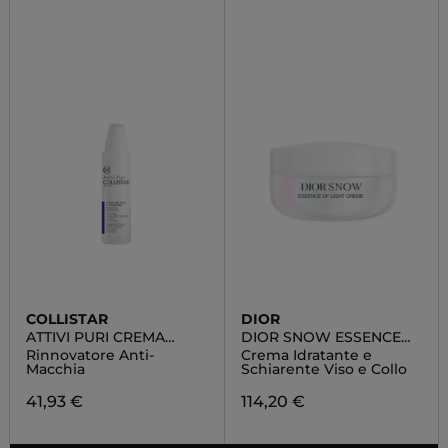
COLLISTAR
DIOR
ATTIVI PURI CREMA
DIOR SNOW ESSENCE
RETINOLO + FLORETINA
OF LIGHT CREME
Rinnovatore Anti-
Crema Idratante e
Macchia
Schiarente Viso e Collo
41,93 €
114,20 €