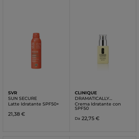
SVR
CLINIQUE
SUN SECURE
DRAMATICALLY
DIFFERENT
Latte Idratante SPF50+
Crema Idratante con
MOISTURIZING LOTION
SPF50
SPF50
21,38 €
22,75 €
Da