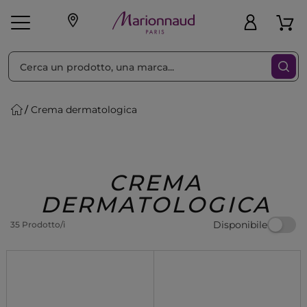
Ordina per
Filtra
Crema dermatologica
Make-up
Profumi
🎁 Idee
Corpo
Uomo
Marche
Capelli
Regalo
CREMA
DERMATOLOGICA
Disponibile
35 Prodotto/i