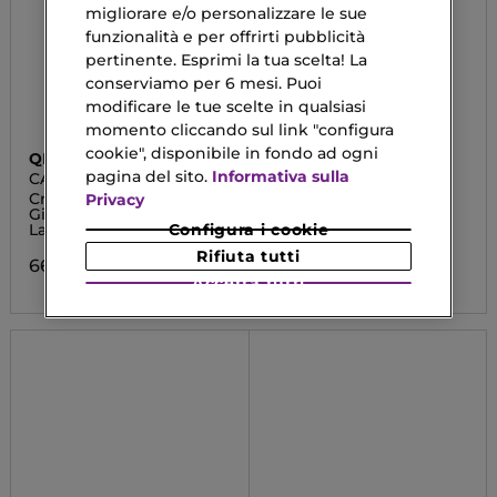
migliorare e/o personalizzare le sue
funzionalità e per offrirti pubblicità
pertinente. Esprimi la tua scelta! La
conserviamo per 6 mesi. Puoi
modificare le tue scelte in qualsiasi
momento cliccando sul link "configura
cookie", disponibile in fondo ad ogni
QIRINESS
GUERLAIN
pagina del sito.
Informativa sulla
CARESSE REGARD
ABEILLE ROYALE
SUBLIME
Crema Suprema
Honey Treatment Rich
Privacy
Giovinezza Occhi &
Cream
Labbra
Configura i cookie
131,90 €
Da
Rifiuta tutti
66,00 €
Accetta tutti