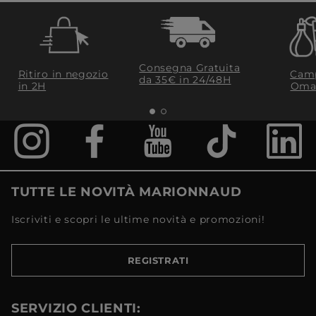
Consegna Gratuita
Ritiro in negozio
Camp
da 35€​ in 24/48H
in 2H
Oma
TUTTE LE NOVITÀ MARIONNAUD
Iscriviti e scopri le ultime novità e promozioni!
REGISTRATI
SERVIZIO CLIENTI: