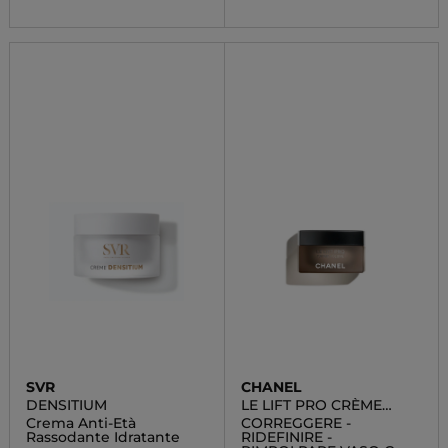
SVR
CHANEL
DENSITIUM
LE LIFT PRO CRÈME
VOLUME
Crema Anti-Età
CORREGGERE -
Rassodante Idratante
RIDEFINIRE -