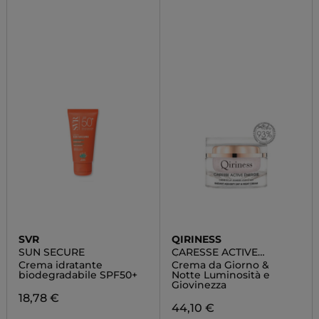
SVR
QIRINESS
SUN SECURE
CARESSE ACTIVE
ÉNERGIE
Crema idratante
Crema da Giorno &
biodegradabile SPF50+
Notte Luminosità e
Giovinezza
18,78 €
44,10 €