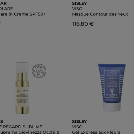
TAR
SISLEY
SOLARE
VISO
olare in Crema SPF50+
Masque Contour des Yeux
€
116,80 €
SS
SISLEY
E REGARD SUBLIME
VISO
uprema Giovinezza Occhi &
Gel Express aux Fleurs