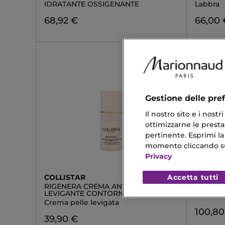
IDRATANTE OSSIGENANTE
Labbra
68,92 €
66,00 
Gestione delle pre
Il nostro sito e i nost
ottimizzarne le prestaz
pertinente. Esprimi la
momento cliccando sul 
Privacy
Accetta tutti
COLLISTAR
SISLEY
RIGENERA CREMA ANTI-RUGHE
MASQUE
LEVIGANTE CONTORNO OCCHI
Maschera
Crema pelle levigata
100,80
39,90 €