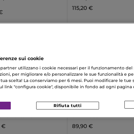
115,20 €
€
ferenze sui cookie
ri partner utilizzano i cookie necessari per il funzionamento del
ioni, per migliorare e/o personalizzare le sue funzionalità e per
 tua scelta! La conserviamo per 6 mesi. Puoi modificare le tue s
link "configura cookie", disponibile in fondo ad ogni pagina d
Rifiuta tutti
CHANEL
 EXFOLIANT ENZYMATIQUE
N°1 DE CHANEL
 Esfoliante Viso
CREMA OCCHI RIVITALIZZAN
 €
89,90 €