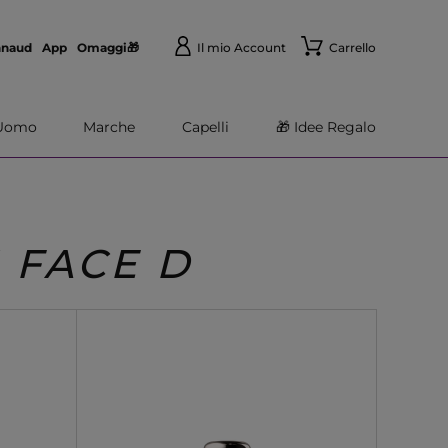
nnaud
App
Omaggi🎁
Il mio Account
Carrello
Uomo
Marche
Capelli
🎁 Idee Regalo
 FACE D