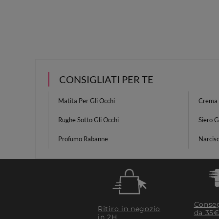
CONSIGLIATI PER TE
Matita Per Gli Occhi
Crema 
Rughe Sotto Gli Occhi
Siero 
Profumo Rabanne
Narcis
Conseg
Ritiro in negozio
da 35€
in 2H