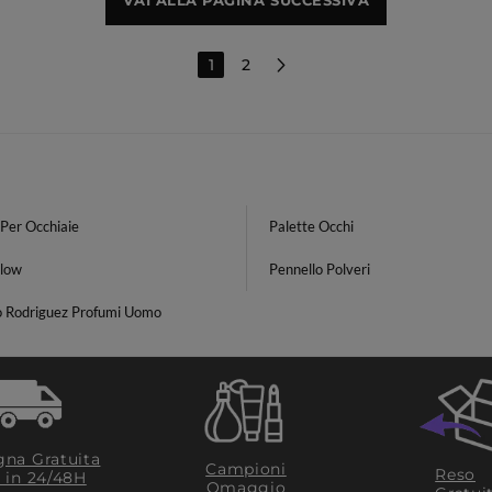
VAI ALLA PAGINA SUCCESSIVA
1
2
Per Occhiaie
Palette Occhi
Glow
Pennello Polveri
o Rodriguez Profumi Uomo
na Gratuita
Campioni
Reso
​ in 24/48H
Omaggio