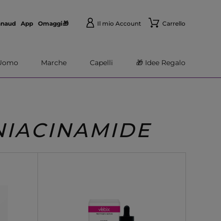
nnaud
App
Omaggi🎁
Il mio Account
Carrello
Uomo
Marche
Capelli
🎁 Idee Regalo
NIACINAMIDE