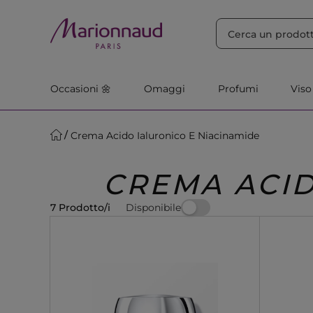
ORDINA PER
Filtra
Rilevanza
Occasioni 🌼
Omaggi
Profumi
Viso
Crema Acido Ialuronico E Niacinamide
CREMA ACID
Disponibile
7 Prodotto/i