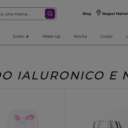
Blog
Negozi Mario
Solari ☀️
Make-Up
Novità
Corpo
O IALURONICO E 