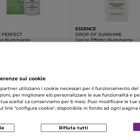
ESSENCE
 PERFECT
DROP OF SUNSHINE
so Illuminante
Gocce Effetto Illuminante
€
4,99 €
ferenze sui cookie
ri partner utilizzano i cookie necessari per il funzionamento del
ioni, per migliorare e/o personalizzare le sue funzionalità e per
i Acido Ialuronico
Crema Alla Calendula
 tua scelta! La conserviamo per 6 mesi. Puoi modificare le tue s
link "configura cookie", disponibile in fondo ad ogni pagina d
 Cocco Idratante
Chloe Naturelle
iso
ie
Rifiuta tutti