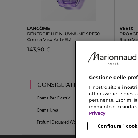
LANCÔME
VEBIX
RÉNERGIE H.P.N. UVMUNE SPF50
PROAGE
Crema Viso Anti-Età
Siero Vi
143,90 €
20,40 
Gestione delle pre
CONSIGLIATI PER TE
Il nostro sito e i nost
ottimizzarne le prestaz
Crema Per Cicatrici
Crema D
pertinente. Esprimi la
momento cliccando sul 
Crema Urea
Olio Di
Privacy
Profumi Dsquared Wood
Scrub V
Configura i cook