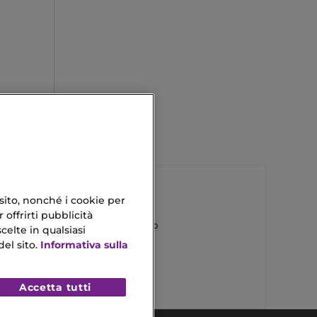
 sito, nonché i cookie per
 offrirti pubblicità
Siero Di Acido Ialuronico
celte in qualsiasi
el sito.
Informativa sulla
Crema Corpo Cocco
Accetta tutti