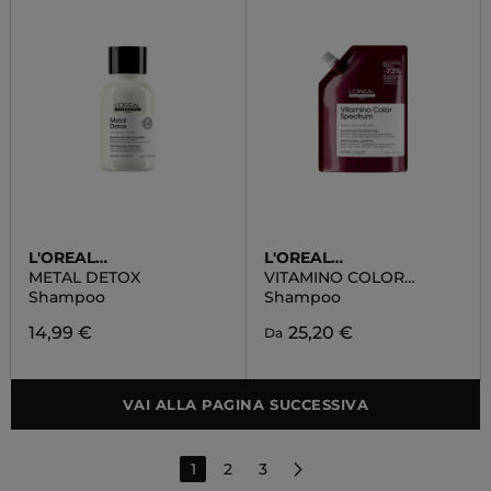
L'OREAL
L'OREAL
PROFESSIONNEL
PROFESSIONNEL
METAL DETOX
VITAMINO COLOR
SPECTRUM
Shampoo
Shampoo
14,99 €
25,20 €
Da
VAI ALLA PAGINA SUCCESSIVA
1
2
3