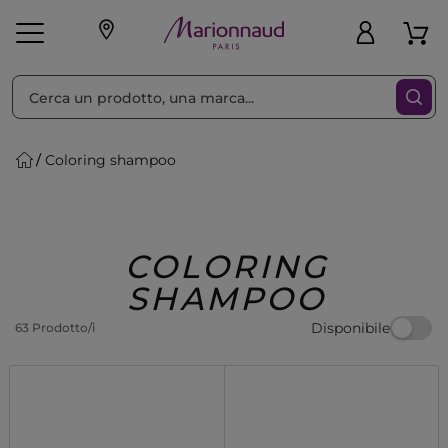
Ordina per
Filtra
Coloring shampoo
Make-up
Profumi
🎁 Idee
Corpo
Uomo
Marche
Capelli
Regalo
COLORING
SHAMPOO
Disponibile
63 Prodotto/i