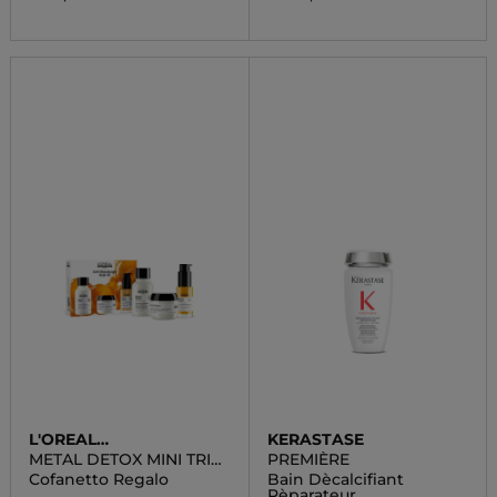
L'OREAL
KERASTASE
PROFESSIONNEL
METAL DETOX MINI TRIO
PREMIÈRE
KIT
Cofanetto Regalo
Bain Dècalcifiant
Rèparateur