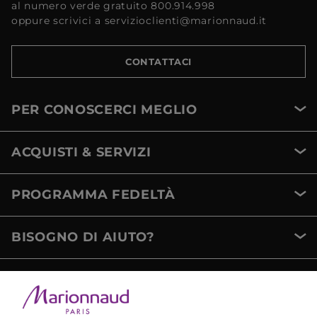
al numero verde gratuito 800.914.998
oppure scrivici a servizioclienti@marionnaud.it
CONTATTACI
PER CONOSCERCI MEGLIO
ACQUISTI & SERVIZI
PROGRAMMA FEDELTÀ
BISOGNO DI AIUTO?
METODI DI PAGAMENTO