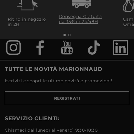
Consegna Gratuita
Ritiro in negozio
Camp
da 35€​ in 24/48H
in 2H
Oma
TUTTE LE NOVITÀ MARIONNAUD
Iscriviti e scopri le ultime novità e promozioni!
REGISTRATI
SERVIZIO CLIENTI:
Chiamaci dal lunedì al venerdì 9:30-18:30