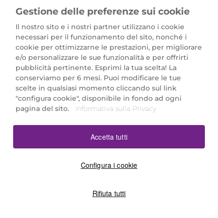
Gestione delle preferenze sui cookie
Il nostro sito e i nostri partner utilizzano i cookie
necessari per il funzionamento del sito, nonché i
cookie per ottimizzarne le prestazioni, per migliorare
e/o personalizzare le sue funzionalità e per offrirti
Marionnaud Parfumeries Italia S.r.l.
pubblicità pertinente. Esprimi la tua scelta! La
Largo Fiera Milano 5, 20017 Rho (MI)
conserviamo per 6 mesi. Puoi modificare le tue
REA Milano 1650024 con P.IVA 13425220152.
scelte in qualsiasi momento cliccando sul link
SCARICA LA NOSTRA APP
"configura cookie", disponibile in fondo ad ogni
pagina del sito.
Informativa sulla Privacy
Accetta tutti
Configura i cookie
Rifiuta tutti
©2026 Marionnaud
|
Sitemap