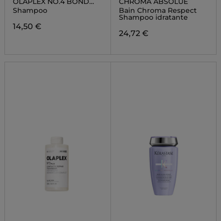
OLAPLEX NO.4 BOND
CHROMA ABSOLUE
MAINTENANCE™
Shampoo
Bain Chroma Respect
SHAMPOO
Shampoo idratante
14,50 €
24,72 €