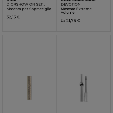
DIORSHOW ON SET
DEVOTION
BROW
Mascara per Sopracciglia
Mascara Extreme
Volume
32,13 €
21,75 €
Da