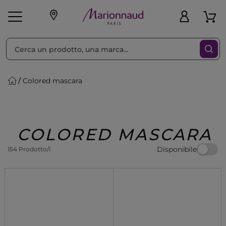
Ordina per
Filtra
Colored mascara
Make-up
Profumi
🎁 Idee
Corpo
Uomo
Marche
Capelli
Regalo
COLORED MASCARA
Disponibile
154 Prodotto/i