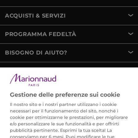
ACQUISTI & SERVIZI
PROGRAMMA FEDELTÀ
BISOGNO DI AIUTO?
METODI DI PAGAMENTO
Gestione delle preferenze sui cookie
Il nostro sito e i nostri partner utilizzano i cookie
necessari per il funzionamento del sito, nonché i
cookie per ottimizzarne le prestazioni, per migliorare
e/o personalizzare le sue funzionalità e per offrirti
Marionnaud Parfumeries Italia S.r.l.
pubblicità pertinente. Esprimi la tua scelta! La
Largo Fiera Milano 5, 20017 Rho (MI)
conserviamo per 6 mesi. Puoi modificare le tue