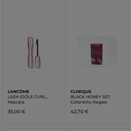
LANCÔME
CLINIQUE
LASH IDÔLE CURL
BLACK HONEY SET
GODDESS
Mascara
Cofanetto Regalo
35,00 €
42,70 €