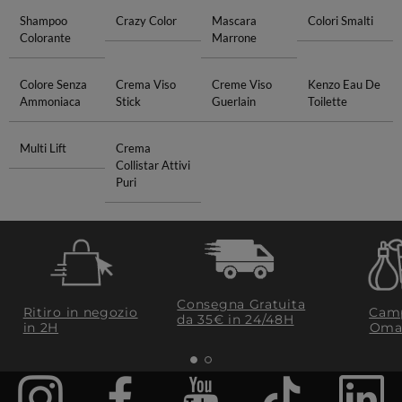
Shampoo
Crazy Color
Mascara
Colori Smalti
Colorante
Marrone
Colore Senza
Crema Viso
Creme Viso
Kenzo Eau De
Ammoniaca
Stick
Guerlain
Toilette
Multi Lift
Crema
Collistar Attivi
Puri
Consegna Gratuita
Ritiro in negozio
Camp
da 35€​ in 24/48H
in 2H
Oma