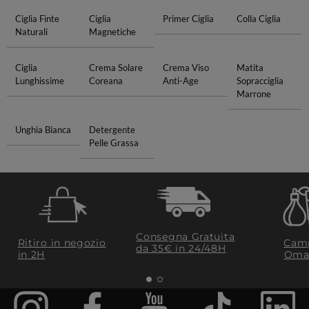
Ciglia Finte
Ciglia
Primer Ciglia
Colla Ciglia
Naturali
Magnetiche
Ciglia
Crema Solare
Crema Viso
Matita
Lunghissime
Coreana
Anti-Age
Sopracciglia
Marrone
Unghia Bianca
Detergente
Pelle Grassa
Consegna Gratuita
Ritiro in negozio
Camp
da 35€​ in 24/48H
in 2H
Oma