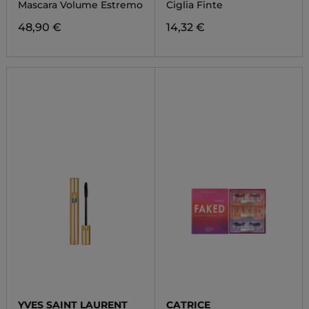
EFFET FAUX CILS
Mascara Volume Estremo
Ciglia Finte
RADICAL
48,90 €
14,32 €
YVES SAINT LAURENT
CATRICE