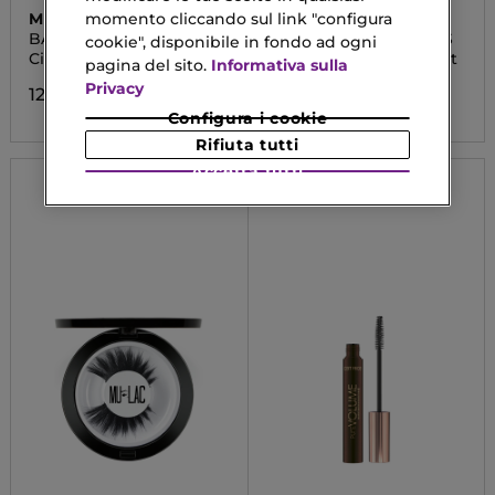
momento cliccando sul link "configura
MULAC
ESTÉE LAUDER
BABY LOLITA
MASCARA SUMPTUOUS
cookie", disponibile in fondo ad ogni
Ciglia Finte
Sumptuous Extravagant
pagina del sito.
Informativa sulla
Privacy
12,53 €
48,00 €
Configura i cookie
Rifiuta tutti
Accetta tutti