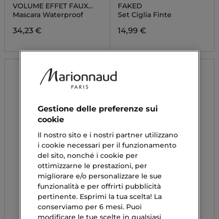
VOLUME EFFET FAUX
FAKED
CILS WATERPROOF
Mascara Waterproof
Set Ciglia Finte
34,23 €
14,99 €
Gestione delle preferenze sui
cookie
Il nostro sito e i nostri partner utilizzano
i cookie necessari per il funzionamento
del sito, nonché i cookie per
ottimizzarne le prestazioni, per
migliorare e/o personalizzare le sue
funzionalità e per offrirti pubblicità
pertinente. Esprimi la tua scelta! La
conserviamo per 6 mesi. Puoi
modificare le tue scelte in qualsiasi