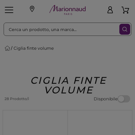
Ordina per
Filtra
Ciglia finte volume
Make-up
Profumi
🎁 Idee
Corpo
Uomo
Marche
Capelli
Regalo
CIGLIA FINTE
VOLUME
Disponibile
28 Prodotto/i