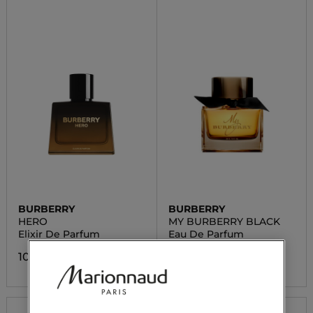
BURBERRY
BURBERRY
HERO
MY BURBERRY BLACK
Elixir De Parfum
Eau De Parfum
102,90 €
87,15 €
Da