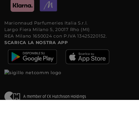
Marionnaud Parfumeries Italia S.r.l.
Largo Fiera Milano 5, 20017 Rho (MI)
REA Milano 1650024 con P.IVA 13425220152.
SCARICA LA NOSTRA APP
©2026 Marionnaud
|
Sitemap