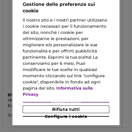
Gestione delle preferenze sui
cookie
Il nostro sito e i nostri partner utilizzano
i cookie necessari per il funzionamento
del sito, nonché i cookie per
ottimizzarne le prestazioni, per
migliorare e/o personalizzare le sue
funzionalità e per offrirti pubblicità
pertinente. Esprimi la tua scelta! La
conserviamo per 6 mesi. Puoi
modificare le tue scelte in qualsiasi
momento cliccando sul link "configura
cookie", disponibile in fondo ad ogni
pagina del sito.
Informativa sulla
Privacy
BURBERRY
BURBERRY
HERO
BURBERRY HER
Accetta tutti
Eau De Toilette
Eau De Parfum
Rifiuta tutti
93,50 €
124,50 €
Da
Da
Configura i cookie