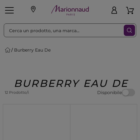
Ordina per
Filtra
Burberry Eau De
Make-up
Profumi
🎁 Idee
Corpo
Uomo
Marche
Capelli
Regalo
BURBERRY EAU DE
Disponibile
12 Prodotto/i