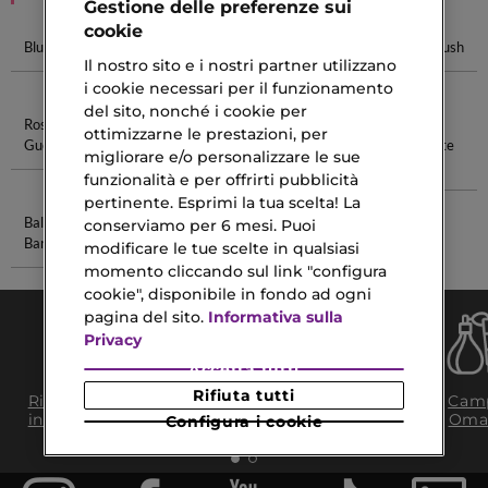
Gestione delle preferenze sui
cookie
Blush Dior
Blush Essence
Yves Saint
Pennello Blush
Il nostro sito e i nostri partner utilizzano
Laurent Blush
i cookie necessari per il funzionamento
del sito, nonché i cookie per
Rossetto
Bio Collagene
Corpo
Terra
ottimizzarne le prestazioni, per
Guerlain
Fondente
Abbronzante
migliorare e/o personalizzare le sue
Opaca
funzionalità e per offrirti pubblicità
pertinente. Esprimi la tua scelta! La
Balsamo
Correttore
conserviamo per 6 mesi. Puoi
Barba
Per Occhiaie
modificare le tue scelte in qualsiasi
momento cliccando sul link "configura
cookie", disponibile in fondo ad ogni
pagina del sito.
Informativa sulla
Privacy
Accetta tutti
Consegna Gratuita
Rifiuta tutti
Ritiro in negozio
Camp
da 35€​ in 24/48H
in 2H
Oma
Configura i cookie