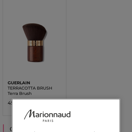
GUERLAIN
TERRACOTTA BRUSH
Terra Brush
45,67 €
CONSIGLIATI PER TE