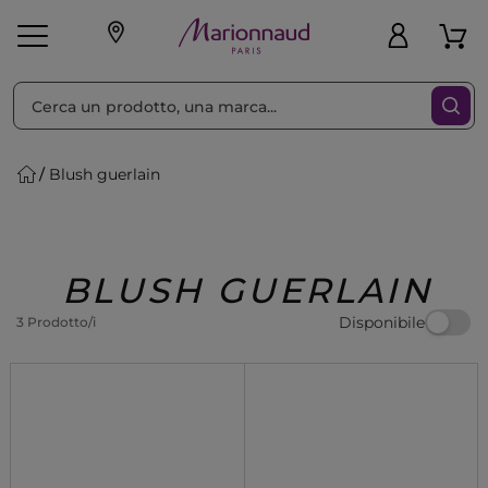
Ordina per
Filtra
Blush guerlain
Make-up
Profumi
🎁 Idee
Corpo
Uomo
Marche
Capelli
Regalo
BLUSH GUERLAIN
Disponibile
3 Prodotto/i