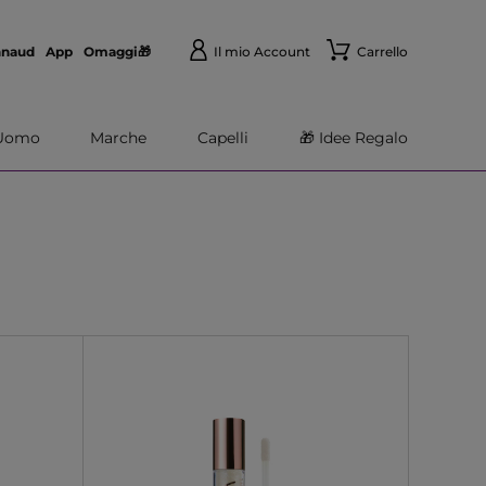
nnaud
App
Omaggi🎁
Il mio Account
Carrello
Uomo
Marche
Capelli
🎁 Idee Regalo