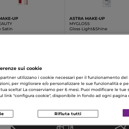
MAKE-UP
ASTRA MAKE-UP
EAUTY
MYGLOSS
 Satin
Gloss Light&Shine
 €
4,50 €
ferenze sui cookie
ri partner utilizzano i cookie necessari per il funzionamento del
ioni, per migliorare e/o personalizzare le sue funzionalità e per
apelli
Gloss Essence
 tua scelta! La conserviamo per 6 mesi. Puoi modificare le tue s
Profumata Corpo
Profumi Dolce & Gabbana Per Uom
link "configura cookie", disponibile in fondo ad ogni pagina d
 Da Doccia
ie
Rifiuta tutti