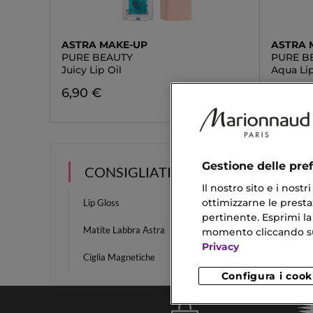
ASTRA MAKE-UP
ASTRA 
PURE BEAUTY
PURE B
Juicy Lip Oil
Aqua Lip
6,90 €
5,90
Da
Gestione delle pre
CONSIGLIATI PER TE
Il nostro sito e i nost
ottimizzarne le prestaz
Lip Gloss
Gloss C
pertinente. Esprimi la
Matite Labbra Astra
Acqua 
momento cliccando sul 
Privacy
Ciglia Magnetiche
Spugne
Configura i cook