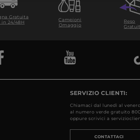
na Gratuita
Campioni
Reso
​ in 24/48H
Omaggio
Gratui
SERVIZIO CLIENTI:
Chiamaci dal lunedì al venerd
al numero verde gratuito 80
oppure scrivici a serviziocli
CONTATTACI