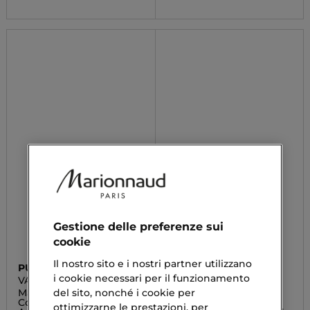
Gestione delle preferenze sui
cookie
Il nostro sito e i nostri partner utilizzano
PUPA
PUPA
i cookie necessari per il funzionamento
VAMP LIP PENCIL
VAMP EYE PENCIL
Matita 2 in 1 Labbra e
Matita 2 in 1 Eyeliner e
del sito, nonché i cookie per
Contorno Scorrevolezza
Kajal Scorrevolezza
ottimizzarne le prestazioni, per