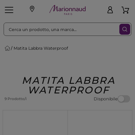
Ordina per
Filtra
Matita Labbra Waterproof
Make-up
Profumi
🎁 Idee
Corpo
Uomo
Marche
Capelli
Regalo
MATITA LABBRA
WATERPROOF
Disponibile
9 Prodotto/i