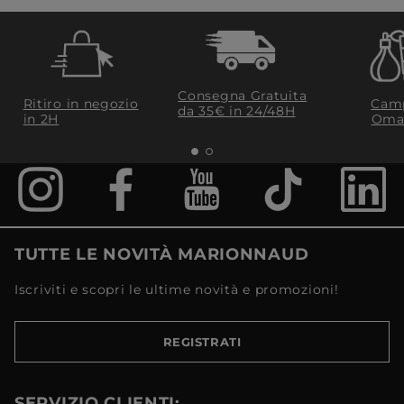
Consegna Gratuita
Ritiro in negozio
Camp
da 35€​ in 24/48H
in 2H
Oma
TUTTE LE NOVITÀ MARIONNAUD
Iscriviti e scopri le ultime novità e promozioni!
REGISTRATI
SERVIZIO CLIENTI: