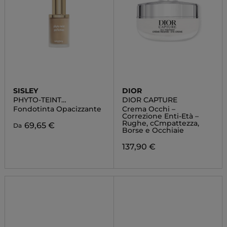
SISLEY
DIOR
PHYTO-TEINT
DIOR CAPTURE
PERFECTION
Fondotinta Opacizzante
Crema Occhi –
Correzione Enti-Età –
Rughe, cCmpattezza,
69,65 €
Da
Borse e Occhiaie
137,90 €