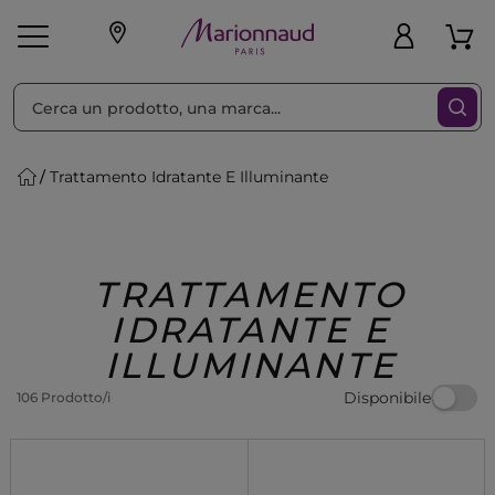
Ordina per
Filtra
Trattamento Idratante E Illuminante
Make-up
Profumi
🎁 Idee
Corpo
Uomo
Marche
Capelli
Regalo
TRATTAMENTO
IDRATANTE E
ILLUMINANTE
Disponibile
106 Prodotto/i