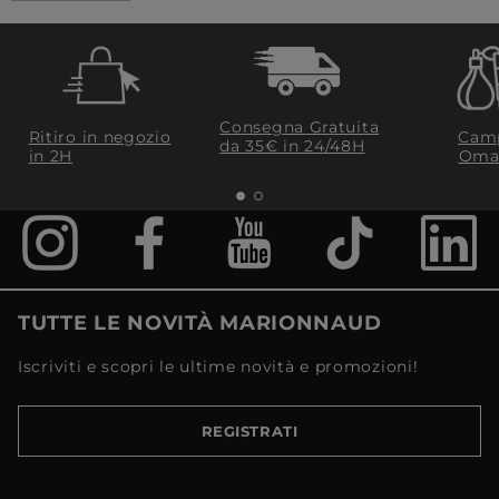
Consegna Gratuita
Ritiro in negozio
Camp
da 35€​ in 24/48H
in 2H
Oma
TUTTE LE NOVITÀ MARIONNAUD
Iscriviti e scopri le ultime novità e promozioni!
REGISTRATI