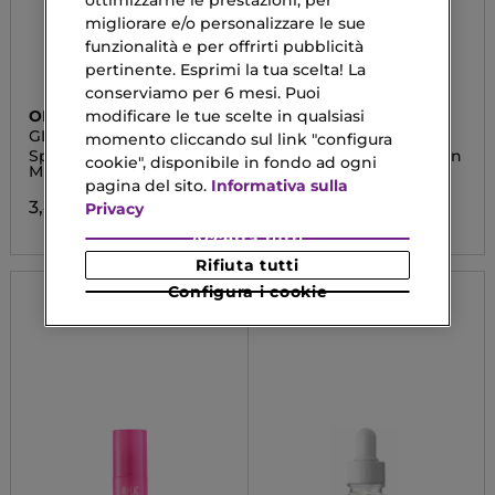
ottimizzarne le prestazioni, per
migliorare e/o personalizzare le sue
funzionalità e per offrirti pubblicità
pertinente. Esprimi la tua scelta! La
conserviamo per 6 mesi. Puoi
ORGANIC SHOP
GIVENCHY
modificare le tue scelte in qualsiasi
GLOW BODY MIST
PRISME LIBRE
momento cliccando sul link "configura
Spray Corpo Illuminante
Glow Serum Foundation
cookie", disponibile in fondo ad ogni
Milkshake alla Vaniglia
pagina del sito.
Informativa sulla
41,53 €
Da
3,49 €
Privacy
Accetta tutti
Rifiuta tutti
Configura i cookie