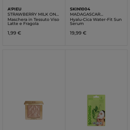
A'PIEU
SKIN1004
STRAWBERRY MILK ONE-
MADAGASCAR
PACK
CENTELLA
Maschera in Tessuto Viso
Hyalu-Cica Water-Fit Sun
Latte e Fragola
Serum
1,99 €
19,99 €