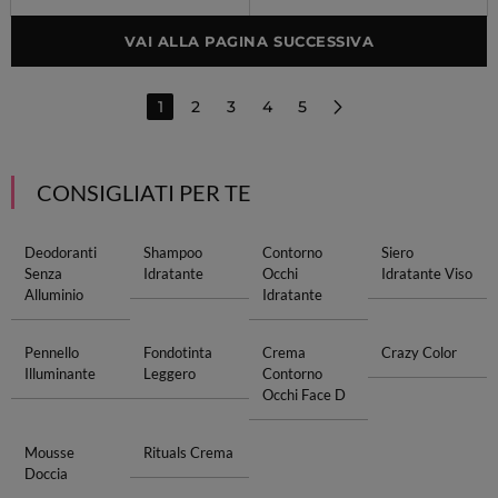
VAI ALLA PAGINA SUCCESSIVA
1
2
3
4
5
CONSIGLIATI PER TE
Deodoranti
Shampoo
Contorno
Siero
Senza
Idratante
Occhi
Idratante Viso
Alluminio
Idratante
Pennello
Fondotinta
Crema
Crazy Color
Illuminante
Leggero
Contorno
Occhi Face D
Mousse
Rituals Crema
Doccia