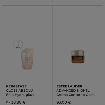
KERASTASE
ESTÉE LAUDER
GLOSS ABSOLU
ADVANCED NIGHT
REPAIR EYE GEL CREAM
Bain Hydra-glaze
Crema Contorno Occhi
38,80 €
93,00 €
Da