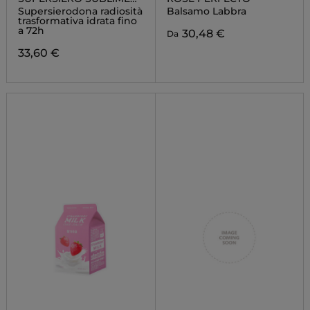
IDRA-ILLUMINANTE
Supersierodona radiosità
Balsamo Labbra
RINNOVATORE
trasformativa idrata fino
a 72h
30,48 €
Da
33,60 €