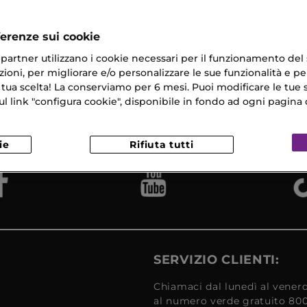
nta Per Pelle Secca
ferenze sui cookie
ri partner utilizzano i cookie necessari per il funzionamento del
ioni, per migliorare e/o personalizzare le sue funzionalità e per
 tua scelta! La conserviamo per 6 mesi. Puoi modificare le tue s
na Gratuita
Campioni
link "configura cookie", disponibile in fondo ad ogni pagina d
Reso
​ in 24/48H
Omaggio
Gratui
ie
Rifiuta tutti
SERVIZIO CLIENTI:
Chiamaci dal lunedì al venerd
al numero verde gratuito 80