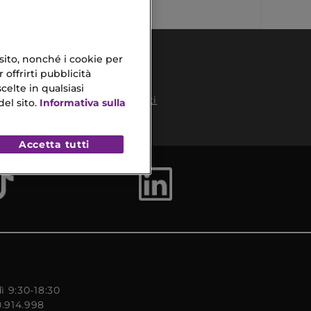
 sito, nonché i cookie per
 offrirti pubblicità
celte in qualsiasi
Pagamenti
el sito.
Informativa sulla
Sicuri
to
Accetta tutti
ì 9:30-18:30
0.914.998