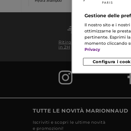
Hydra Shampoo
Fondoti
Gestione delle pre
Il nostro sito e i nost
ottimizzarne le prestaz
pertinente. Esprimi la
Conseg
Ritiro in negozio
momento cliccando sul 
da 35€
in 2H
Privacy
Configura i cook
TUTTE LE NOVITÀ MARIONNAUD
Iscriviti e scopri le ultime novità
e promozioni!