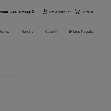
nnaud
App
Omaggi🎁
Il mio Account
Carrello
Uomo
Marche
Capelli
🎁 Idee Regalo