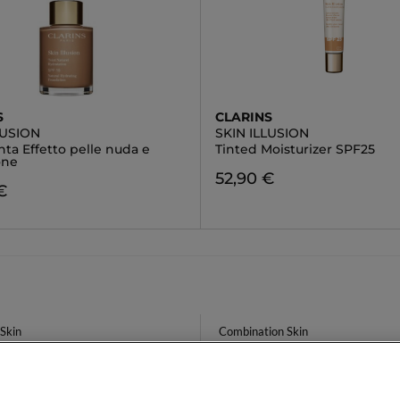
S
CLARINS
LUSION
SKIN ILLUSION
ta Effetto pelle nuda e
Tinted Moisturizer SPF25
one
52,90 €
€
Skin
Combination Skin
Viso 100% Naturale
Yves Saint Laurent Eau De Parfum 