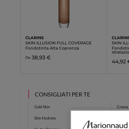
CLARINS
CLARIN
SKIN ILLUSION FULL COVERAGE
SKIN IL
Fondotinta Alta Coprenza
Fondotin
idratazi
38,93 €
Da
44,92 
CONSIGLIATI PER TE
Gold Skin
Crema 
Skin Hydrate
Crema 