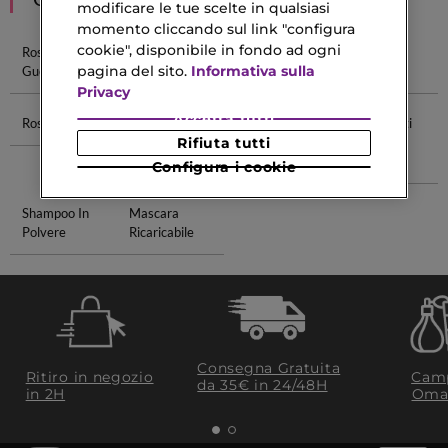
modificare le tue scelte in qualsiasi
momento cliccando sul link "configura
cookie", disponibile in fondo ad ogni
Rossetto
Rossetto
Rossetto
Rossetto
pagina del sito.
Informativa sulla
Guerlain
Rosso
Nude
L'oréal
Privacy
Accetta tutti
Rossetto Rosa
Lancôme
Siero Anti
Trattamenti
Balsamo
Segni Con
Anti Age
Rifiuta tutti
Labbra
Retinolo
Uomo
Configura i cookie
Shampoo In
Mascara
Polvere
Ricaricabile
Consegna Gratuita
Ritiro in negozio
Camp
da 35€​ in 24/48H
in 2H
Oma