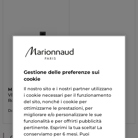
Gestione delle preferenze sui
cookie
Il nostro sito e i nostri partner utilizzano
MULAC
PUROBIO
VELVET INK
LIPSTICK SEMI-MATTE
i cookie necessari per il funzionamento
Rossetto Liquido
Rossetto Refill
del sito, nonché i cookie per
ottimizzarne le prestazioni, per
15,05 €
7,73 €
Da
Da
migliorare e/o personalizzare le sue
funzionalità e per offrirti pubblicità
pertinente. Esprimi la tua scelta! La
conserviamo per 6 mesi. Puoi
CONSIGLIATI PER TE