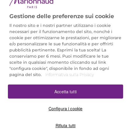
Gestione delle preferenze sui cookie
Il nostro sito e i nostri partner utilizzano i cookie
necessari per il funzionamento del sito, nonché i
cookie per ottimizzarne le prestazioni, per migliorare
e/o personalizzare le sue funzionalità e per offrirti
Marionnaud Parfumeries Italia S.r.l.
pubblicità pertinente. Esprimi la tua scelta! La
Largo Fiera Milano 5, 20017 Rho (MI)
conserviamo per 6 mesi. Puoi modificare le tue
REA Milano 1650024 con P.IVA 13425220152.
scelte in qualsiasi momento cliccando sul link
SCARICA LA NOSTRA APP
"configura cookie", disponibile in fondo ad ogni
pagina del sito.
Informativa sulla Privacy
Accetta tutti
Configura i cookie
Rifiuta tutti
©2026 Marionnaud