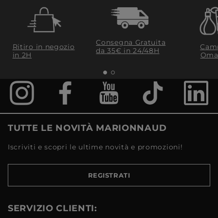
Consegna Gratuita
Ritiro in negozio
Camp
da 35€​ in 24/48H
in 2H
Oma
TUTTE LE NOVITÀ MARIONNAUD
Iscriviti e scopri le ultime novità e promozioni!
REGISTRATI
SERVIZIO CLIENTI: