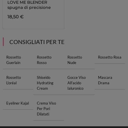
LOVE ME BLENDER
spugna di precisione
18,50 €
CONSIGLIATI PER TE
Rossetto
Rossetto
Rossetto
Rossetto Rosa
Guerlain
Rosso
Nude
Rossetto
Shiseido
Gocce Viso
Mascara
L'oréal
Hydrating
All'acido
Drama
Cream
Ialuronico
Eyeliner Kajal
Crema Viso
Per Pori
Dilatati