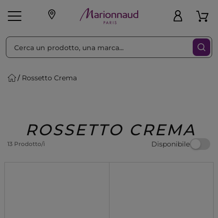
Ordina per
Filtra
Rossetto Crema
Make-up
Profumi
🎁 Idee
Corpo
Uomo
Marche
Capelli
Regalo
ROSSETTO CREMA
Disponibile
13 Prodotto/i