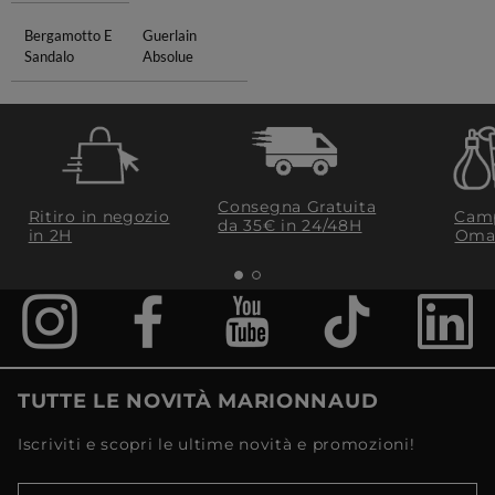
Bergamotto E
Guerlain
Sandalo
Absolue
Consegna Gratuita
Ritiro in negozio
Camp
da 35€​ in 24/48H
in 2H
Oma
TUTTE LE NOVITÀ MARIONNAUD
Iscriviti e scopri le ultime novità e promozioni!