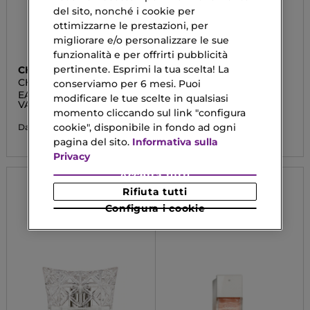
del sito, nonché i cookie per
ottimizzarne le prestazioni, per
migliorare e/o personalizzare le sue
funzionalità e per offrirti pubblicità
pertinente. Esprimi la tua scelta! La
CHANEL
CHANEL
CHANCE EAU TENDRE
COCO NOIR
conserviamo per 6 mesi. Puoi
EAU DE TOILETTE
Eau De Parfum
modificare le tue scelte in qualsiasi
VAPORIZZATORE
Vaporizzatore
momento cliccando sul link "configura
88,90 €
107,92 €
cookie", disponibile in fondo ad ogni
Da
Da
pagina del sito.
Informativa sulla
Privacy
Accetta tutti
Rifiuta tutti
Configura i cookie