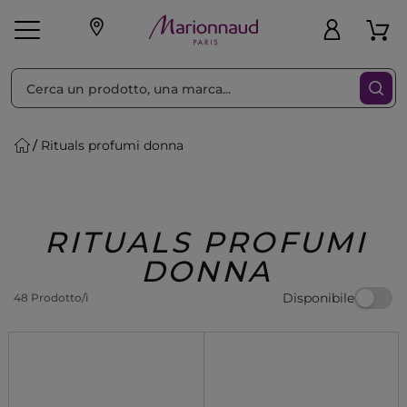
Ordina per
Filtra
Rituals profumi donna
Make-up
Profumi
🎁 Idee
Corpo
Uomo
Marche
Capelli
Regalo
RITUALS PROFUMI
DONNA
Disponibile
48 Prodotto/i