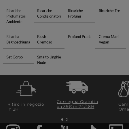
Ricariche
Ricariche
Ricariche
Ricariche Tre
Profumatori
Condizionatori
Profumi
Ambiente
Ricarica
Blush
Profumi Prada
Crema Mani
Bagnoschiuma
Cremoso
Vegan
Set Corpo
Smalto Unghie
Nude
Consegna Gratuita
Ritiro in negozio
Camp
da 35€​ in 24/48H
in 2H
Oma