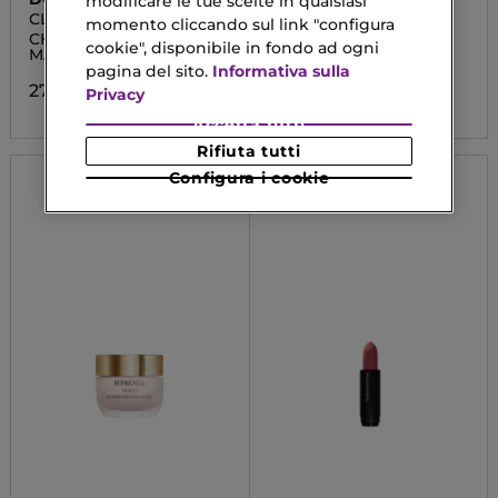
modificare le tue scelte in qualsiasi
CLASSIC LOOK
ANGEL
momento cliccando sul link "configura
CHEEKSEEYES BLISSFUL
Eau De Parfum
cookie", disponibile in fondo ad ogni
MAUVE REF
pagina del sito.
Informativa sulla
150,90 €
27,75 €
Privacy
Accetta tutti
Rifiuta tutti
Configura i cookie