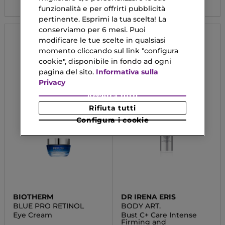
funzionalità e per offrirti pubblicità
pertinente. Esprimi la tua scelta! La
conserviamo per 6 mesi. Puoi
modificare le tue scelte in qualsiasi
momento cliccando sul link "configura
cookie", disponibile in fondo ad ogni
pagina del sito.
Informativa sulla
Privacy
Accetta tutti
Rifiuta tutti
Configura i cookie
BIOTHERM
DR IRENA ERIS
BLUE PRO RETINOL
BODY ART.
Eye Cream
Bust C+ Care Intense
Firming and