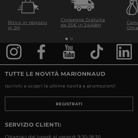
Consegna Gratuita
Ritiro in negozio
Camp
da 35€​ in 24/48H
in 2H
Oma
TUTTE LE NOVITÀ MARIONNAUD
Iscriviti e scopri le ultime novità e promozioni!
REGISTRATI
SERVIZIO CLIENTI:
Chiamaci dal lunedì al venerdì 9:30-18:30