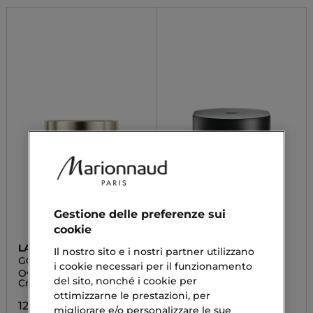
Gestione delle preferenze sui
cookie
LANCASTER
SHISEIDO
Il nostro sito e i nostri partner utilizzano
GOLDEN LIFT
SKIN EMPOWERING
i cookie necessari per il funzionamento
CREAM
Overnight Age-Defying
Crema Viso Anti-Età
del sito, nonché i cookie per
Cream
102,13 €
ottimizzarne le prestazioni, per
120,00 €
migliorare e/o personalizzare le sue