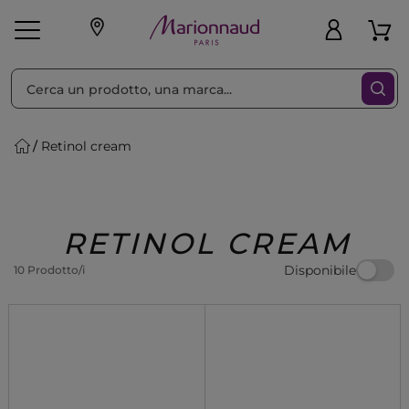
Ordina per
Filtra
Retinol cream
Make-up
Profumi
🎁 Idee
Corpo
Uomo
Marche
Capelli
Regalo
RETINOL CREAM
Disponibile
10 Prodotto/i