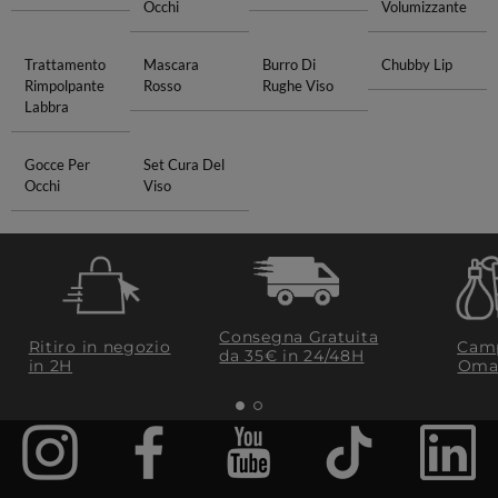
Occhi
Volumizzante
Trattamento
Mascara
Burro Di
Chubby Lip
Rimpolpante
Rosso
Rughe Viso
Labbra
Gocce Per
Set Cura Del
Occhi
Viso
Consegna Gratuita
Ritiro in negozio
Camp
da 35€​ in 24/48H
in 2H
Oma