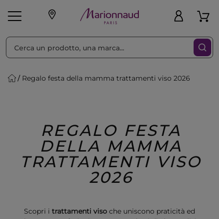
Ordina per
Filtra
Regalo festa della mamma trattamenti viso 2026
Make-up
Profumi
🎁 Idee
Corpo
Uomo
Marche
Capelli
Regalo
REGALO FESTA
DELLA MAMMA
TRATTAMENTI VISO
2026
Scopri i
trattamenti viso
che uniscono praticità ed