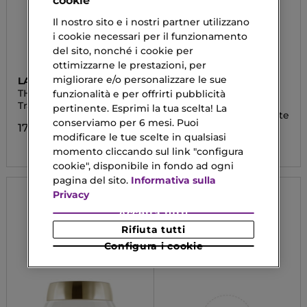
cookie
Il nostro sito e i nostri partner utilizzano
i cookie necessari per il funzionamento
del sito, nonché i cookie per
ottimizzarne le prestazioni, per
migliorare e/o personalizzare le sue
LA MER
SISLEY
THE RESURFACING
SOIN VELOURS
funzionalità e per offrirti pubblicità
TREATMENT
Trattamento Viso
Trattamento Viso
pertinente. Esprimi la tua scelta! La
Nutriente Giorno e Notte
conserviamo per 6 mesi. Puoi
175,00 €
modificare le tue scelte in qualsiasi
172,80 €
momento cliccando sul link "configura
cookie", disponibile in fondo ad ogni
pagina del sito.
Informativa sulla
Privacy
Accetta tutti
Rifiuta tutti
Configura i cookie