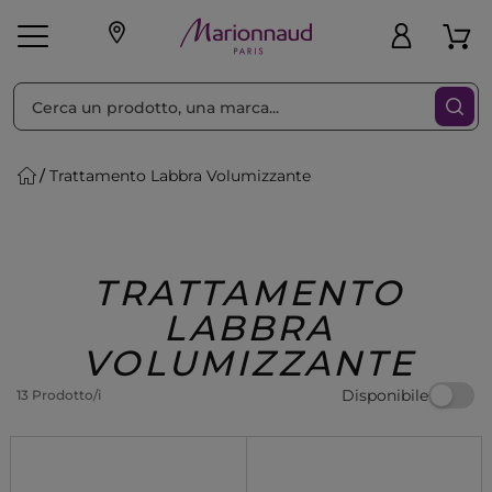
Ordina per
Filtra
Trattamento Labbra Volumizzante
Make-up
Profumi
🎁 Idee
Corpo
Uomo
Marche
Capelli
Regalo
TRATTAMENTO
LABBRA
VOLUMIZZANTE
Disponibile
13 Prodotto/i