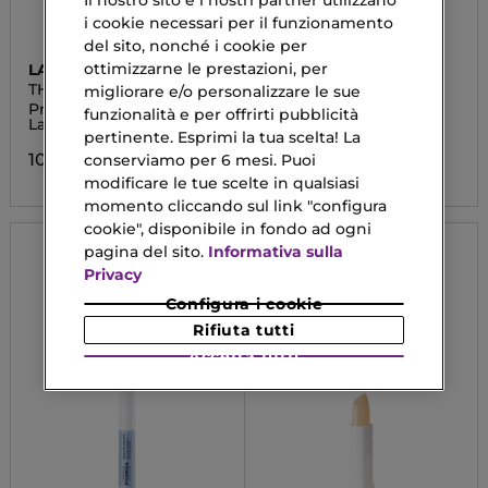
Il nostro sito e i nostri partner utilizzano
i cookie necessari per il funzionamento
del sito, nonché i cookie per
ottimizzarne le prestazioni, per
LA MER
ASTRA MAKE-UP
THE LIP VOLUMIZER
MY GLOSS PLUMP &
migliorare e/o personalizzare le sue
SHINE
Primer Volumizzante
Lucidalabbra
funzionalità e per offrirti pubblicità
Labbra
pertinente. Esprimi la tua scelta! La
5,90 €
105,00 €
conserviamo per 6 mesi. Puoi
modificare le tue scelte in qualsiasi
momento cliccando sul link "configura
cookie", disponibile in fondo ad ogni
pagina del sito.
Informativa sulla
Privacy
Configura i cookie
Rifiuta tutti
Accetta tutti