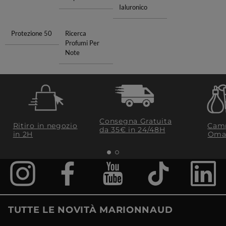
Ialuronico
Protezione 50
Ricerca
Profumi Per
Note
Consegna Gratuita
Ritiro in negozio
Camp
da 35€​ in 24/48H
in 2H
Oma
TUTTE LE NOVITÀ MARIONNAUD