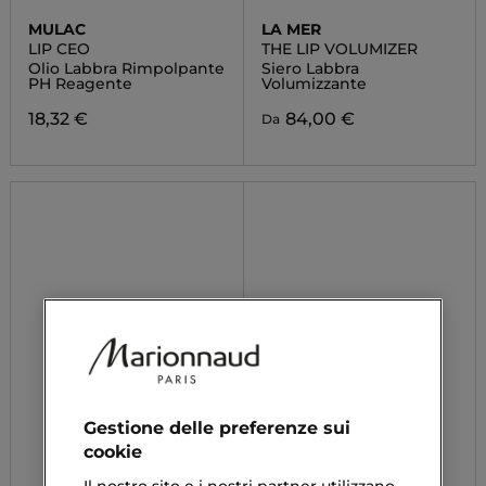
MULAC
LA MER
LIP CEO
THE LIP VOLUMIZER
Olio Labbra Rimpolpante
Siero Labbra
PH Reagente
Volumizzante
18,32 €
84,00 €
Da
Gestione delle preferenze sui
cookie