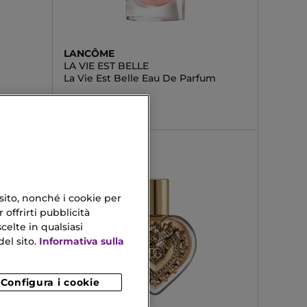
LANCÔME
LA VIE EST BELLE
La Vie Est Belle Eau De Parfum
56,34 €
Da
 sito, nonché i cookie per
 offrirti pubblicità
celte in qualsiasi
el sito.
Informativa sulla
Configura i cookie