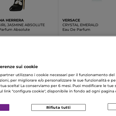
NA HERRERA
VERSACE
IRL JASMINE ABSOLUTE
CRYSTAL EMERALD
Parfum Absolute
Eau De Parfum
00 €
58,80 €
Da
ferenze sui cookie
ri partner utilizzano i cookie necessari per il funzionamento del
ioni, per migliorare e/o personalizzare le sue funzionalità e per
 tua scelta! La conserviamo per 6 mesi. Puoi modificare le tue s
link "configura cookie", disponibile in fondo ad ogni pagina d
Rifiuta tutti