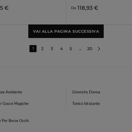
95 €
118,93 €
Da
VAI ALLA PAGINA SUCCESSIVA
1
2
3
4
5
...
20
nze Ambiente
Givenchy Donna
tar Gocce Magiche
Tonico Idratante
e Per Borse Occhi