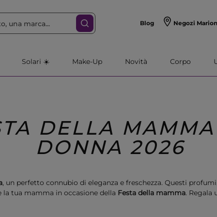
Blog
Negozi Mario
Solari ☀️
Make-Up
Novità
Corpo
STA DELLA MAMMA
DONNA 2026
a
, un perfetto connubio di eleganza e freschezza. Questi profumi, 
ere la tua mamma in occasione della
Festa della mamma
. Regala 
unica, senza tempo e sempre apprezzata.