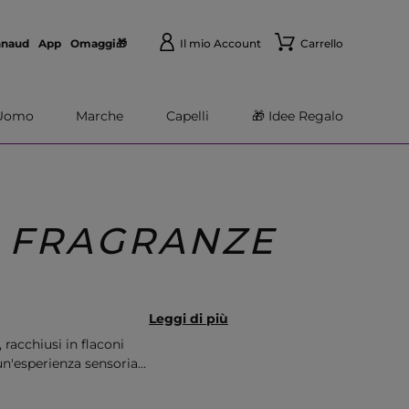
nnaud
App
Omaggi🎁
Il mio Account
Carrello
Uomo
Marche
Capelli
🎁 Idee Regalo
 FRAGRANZE
Leggi di più
racchiusi in flaconi
un'esperienza sensoriale