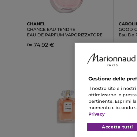
CHANEL
CAROLI
CHANCE EAU TENDRE
GOOD G
EAU DE PARFUM VAPORIZZATORE
Eau De 
74,92 €
87,
Da
Da
Gestione delle pre
Il nostro sito e i nost
ottimizzarne le prestaz
pertinente. Esprimi la
momento cliccando sul 
Privacy
Accetta tutti