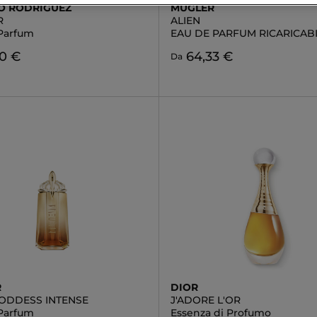
O RODRIGUEZ
MUGLER
R
ALIEN
Parfum
EAU DE PARFUM RICARICAB
40 €
64,33 €
Da
R
DIOR
GODDESS INTENSE
J'ADORE L'OR
Parfum
Essenza di Profumo