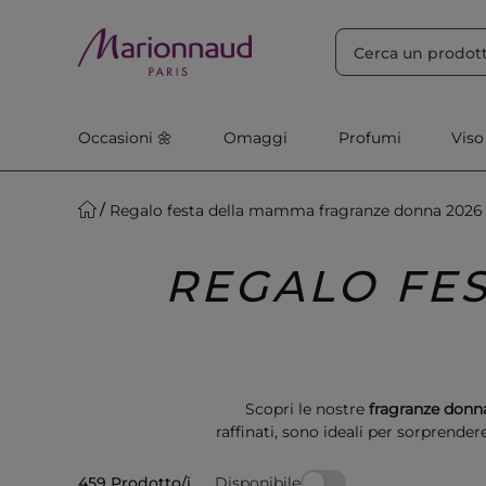
ORDINA PER
Filtra
Rilevanza
Occasioni 🌼
Omaggi
Profumi
Viso
Regalo festa della mamma fragranze donna 2026
REGALO FE
Scopri le nostre
fragranze donn
raffinati, sono ideali per sorprend
Disponibile
459 Prodotto/i