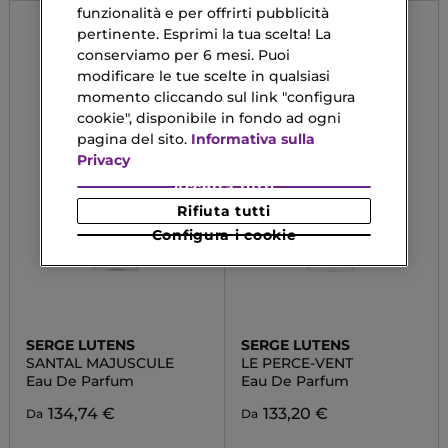
funzionalità e per offrirti pubblicità
pertinente. Esprimi la tua scelta! La
conserviamo per 6 mesi. Puoi
modificare le tue scelte in qualsiasi
momento cliccando sul link "configura
cookie", disponibile in fondo ad ogni
pagina del sito.
Informativa sulla
Privacy
Accetta tutti
Rifiuta tutti
Configura i cookie
SERGE LUTENS
SERGE LUTENS
SANTAL MAJUSCULE
LE PERCE-VENT
Eau De Parfum
Eau De Parfum
134,74 €
133,20 €
Da
Da