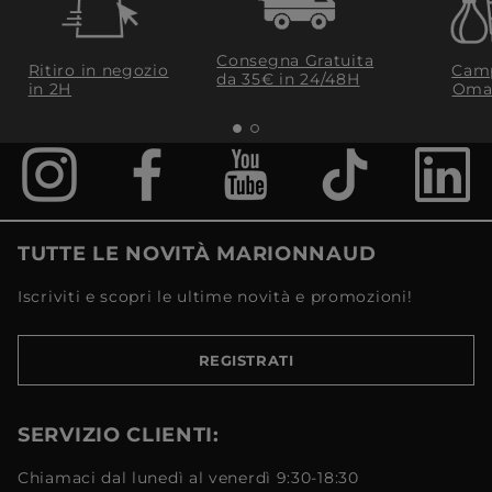
Consegna Gratuita
Ritiro in negozio
Camp
da 35€​ in 24/48H
in 2H
Oma
TUTTE LE NOVITÀ MARIONNAUD
Iscriviti e scopri le ultime novità e promozioni!
REGISTRATI
SERVIZIO CLIENTI:
Chiamaci dal lunedì al venerdì 9:30-18:30