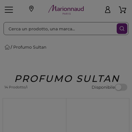
Ordina per
Filtra
Profumo Sultan
Make-up
Profumi
🎁 Idee
Corpo
Uomo
Marche
Capelli
Regalo
PROFUMO SULTAN
Disponibile
14 Prodotto/i