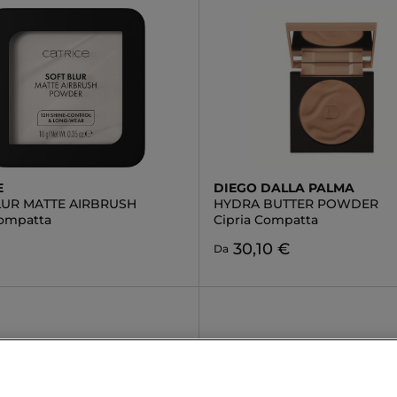
E
DIEGO DALLA PALMA
LUR MATTE AIRBRUSH
HYDRA BUTTER POWDER
Compatta
Cipria Compatta
30,10 €
Da