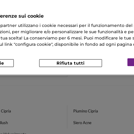
ferenze sui cookie
ri partner utilizzano i cookie necessari per il funzionamento del
ioni, per migliorare e/o personalizzare le sue funzionalità e per
 tua scelta! La conserviamo per 6 mesi. Puoi modificare le tue s
O ARMANI
link "configura cookie", disponibile in fondo ad ogni pagina d
SHEER
Compatta
ie
Rifiuta tutti
94 €
 Cipria
Piumino Cipria
Blush
Siero Acne