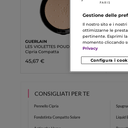
Gestione delle pre
Il nostro sito e i nost
ottimizzarne le prestaz
pertinente. Esprimi la
GUERLAIN
GIORGI
momento cliccando sul 
LES VIOLETTES POUDRE COMPACTE
FLUID 
Privacy
Cipria Compatta
Cipria 
Configura i cook
45,67 €
38,
Da
CONSIGLIATI PER TE
Pennello Cipria
Spugna
Fondotinta Compatto Solare
Liquid 