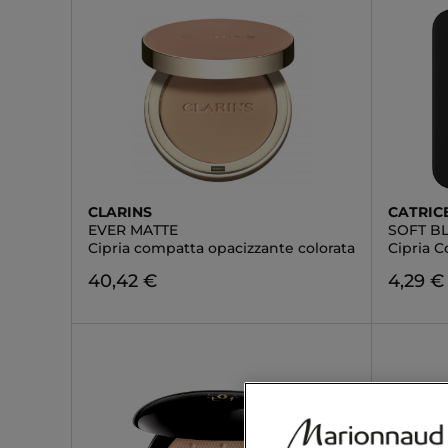
CLARINS
CATRIC
EVER MATTE
SOFT B
Cipria compatta opacizzante colorata
Cipria 
40,42 €
4,29 €