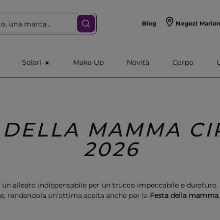
Blog
Negozi Mario
Solari ☀️
Make-Up
Novità
Corpo
 DELLA MAMMA CI
2026
, un alleato indispensabile per un trucco impeccabile e duraturo. 
ne, rendendola un'ottima scelta anche per la
Festa della mamma
praticità alla tua mamma con un prodotto elegante e funzionale.