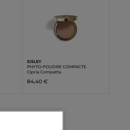
SISLEY
PHYTO-POUDRE COMPACTE
Cipria Compatta
84,40 €