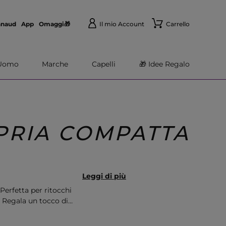
nnaud
App
Omaggi🎁
Il mio Account
Carrello
Uomo
Marche
Capelli
🎁 Idee Regalo
PRIA COMPATTA
Leggi di più
Perfetta per ritocchi
. Regala un tocco di