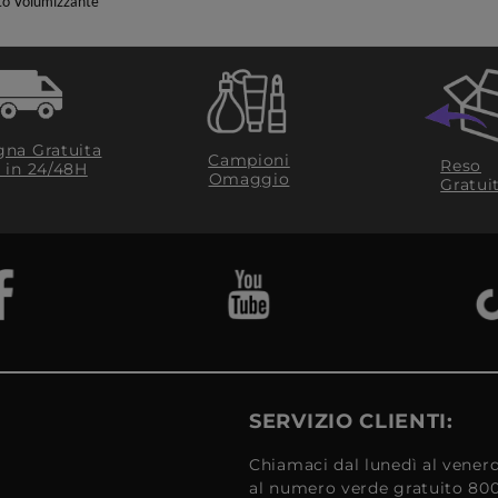
to Volumizzante
na Gratuita
Campioni
Reso
​ in 24/48H
Omaggio
Gratui
SERVIZIO CLIENTI:
Chiamaci dal lunedì al venerd
al numero verde gratuito 80