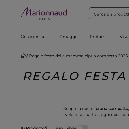
ORDINA PER
Filtra
Rilevanza
Occasioni 🌼
Omaggi
Profumi
Viso
Regalo festa della mamma cipria compatta 2026
REGALO FESTA
Scopri la nostra
cipria compatta
veloci, si adatta a ogni occasio
bellezza e 
Disponibile
10 Prodotto/i