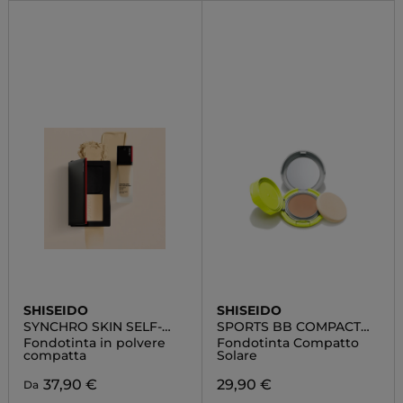
SHISEIDO
SHISEIDO
SYNCHRO SKIN SELF-
SPORTS BB COMPACT
REFRESHING CUSTOM
SPF 50+
Fondotinta in polvere
Fondotinta Compatto
FINISH POWDER
compatta
Solare
FOUNDATION
37,90 €
29,90 €
Da