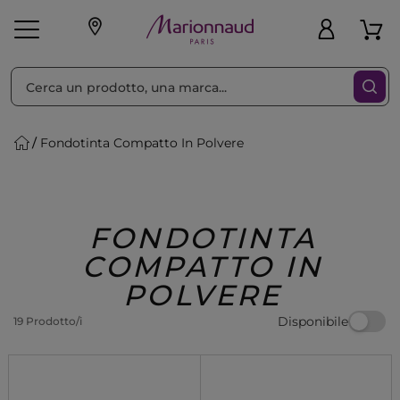
Ordina per
Filtra
Fondotinta Compatto In Polvere
Make-up
Profumi
🎁 Idee
Corpo
Uomo
Marche
Capelli
Regalo
FONDOTINTA
COMPATTO IN
POLVERE
Disponibile
19 Prodotto/i