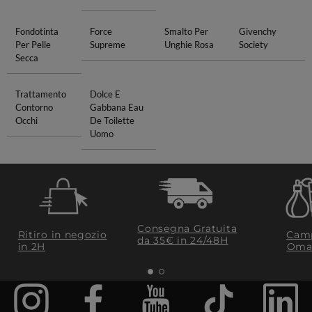
Fondotinta
Force
Smalto Per
Givenchy
Per Pelle
Supreme
Unghie Rosa
Society
Secca
Trattamento
Dolce E
Contorno
Gabbana Eau
Occhi
De Toilette
Uomo
Consegna Gratuita
Ritiro in negozio
Camp
da 35€​ in 24/48H
in 2H
Oma