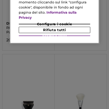
momento cliccando sul link "configura
cookie", disponibile in fondo ad ogni
pagina del sito.
Informativa sulla
Privacy
DIEGO DALLA PALMA
DIEGO DALLA PALMA
Configura i cookie
PALETTE REFILL VISO
STAY ON ME -
Rifiuta tutti
PERSONALIZZABILE
WATERPROOF POWDER
Palette Refill
Fondotinta SPF20 H24
FOUNDATION
Accetta tutti
20,00 €
15,69 €