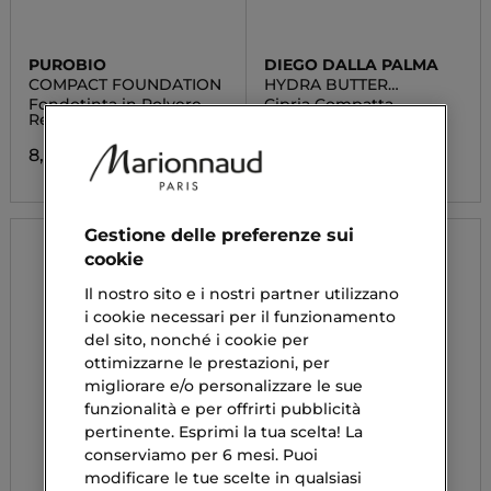
PUROBIO
DIEGO DALLA PALMA
COMPACT FOUNDATION
HYDRA BUTTER
POWDER
Fondotinta in Polvere
Cipria Compatta
Refill
30,10 €
Da
8,26 €
Gestione delle preferenze sui
cookie
Il nostro sito e i nostri partner utilizzano
i cookie necessari per il funzionamento
del sito, nonché i cookie per
ottimizzarne le prestazioni, per
migliorare e/o personalizzare le sue
funzionalità e per offrirti pubblicità
pertinente. Esprimi la tua scelta! La
conserviamo per 6 mesi. Puoi
modificare le tue scelte in qualsiasi