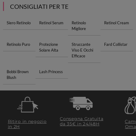
CONSIGLIATI PER TE
Siero Retinolo
Retinol Serum
Retinolo
Retinol Cream
Migliore
Retinolo Puro
Protezione
Struccante
Fard Collistar
Solare Alta
Viso E Occhi
Efficace
Bobbi Brown
Lash Princess
Blush
Consegna Gratuita
Ritiro in negozio
Camp
da 35€​ in 24/48H
in 2H
Oma