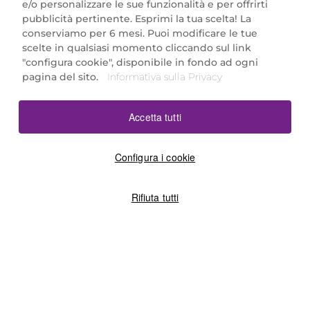
e/o personalizzare le sue funzionalità e per offrirti
Marionnaud Parfumeries Italia S.r.l.
pubblicità pertinente. Esprimi la tua scelta! La
Largo Fiera Milano 5, 20017 Rho (MI)
conserviamo per 6 mesi. Puoi modificare le tue
REA Milano 1650024 con P.IVA 13425220152.
scelte in qualsiasi momento cliccando sul link
SCARICA LA NOSTRA APP
"configura cookie", disponibile in fondo ad ogni
pagina del sito.
Informativa sulla Privacy
Accetta tutti
Configura i cookie
Rifiuta tutti
©2026 Marionnaud
|
Sitemap