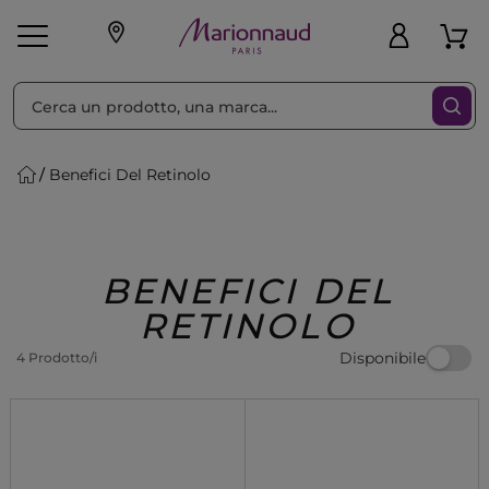
Ordina per
Filtra
Benefici Del Retinolo
Make-up
Profumi
🎁 Idee
Corpo
Uomo
Marche
Capelli
Regalo
BENEFICI DEL
RETINOLO
Disponibile
4 Prodotto/i