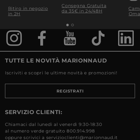
Consegna Gratuita
Ritiro in negozio
Camp
da 35€​ in 24/48H
in 2H
Oma
TUTTE LE NOVITÀ MARIONNAUD
Iscriviti e scopri le ultime novità e promozioni!
REGISTRATI
SERVIZIO CLIENTI:
Chiamaci dal lunedì al venerdì 9:30-18:30
al numero verde gratuito 800.914.998
oppure scrivici a servizioclienti@marionnaud.it