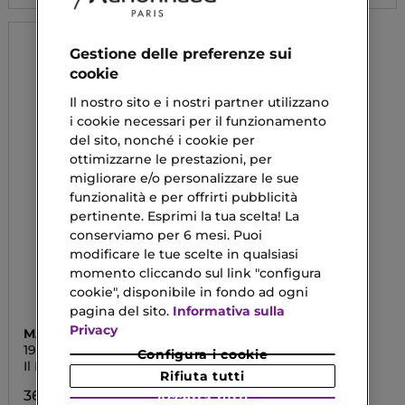
Gestione delle preferenze sui
cookie
Il nostro sito e i nostri partner utilizzano
i cookie necessari per il funzionamento
del sito, nonché i cookie per
ottimizzarne le prestazioni, per
migliorare e/o personalizzare le sue
funzionalità e per offrirti pubblicità
pertinente. Esprimi la tua scelta! La
conserviamo per 6 mesi. Puoi
modificare le tue scelte in qualsiasi
momento cliccando sul link "configura
cookie", disponibile in fondo ad ogni
pagina del sito.
Informativa sulla
Privacy
MARIONNAUD 1984
1984 ACCESSORIES
Configura i cookie
Il Pennello Polveri N°05
Rifiuta tutti
36,00 €
Accetta tutti