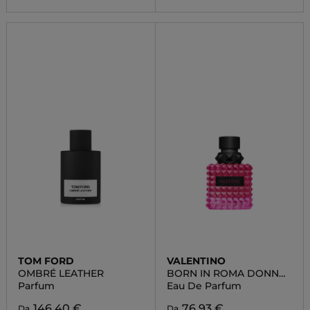
TOM FORD
VALENTINO
OMBRÉ LEATHER
BORN IN ROMA DONNA
EXTRADOSE
Parfum
Eau De Parfum
146,40 €
76,93 €
Da
Da