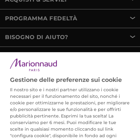
PROGRAMMA FEDELTÀ
BISOGNO DI AIUTO?
METODI DI PAGAMENTO
Gestione delle preferenze sui cookie
Il nostro sito e i nostri partner utilizzano i cookie
necessari per il funzionamento del sito, nonché i
cookie per ottimizzarne le prestazioni, per migliorare
e/o personalizzare le sue funzionalità e per offrirti
Marionnaud Parfumeries Italia S.r.l.
pubblicità pertinente. Esprimi la tua scelta! La
Largo Fiera Milano 5, 20017 Rho (MI)
conserviamo per 6 mesi. Puoi modificare le tue
REA Milano 1650024 con P.IVA 13425220152.
scelte in qualsiasi momento cliccando sul link
SCARICA LA NOSTRA APP
"configura cookie", disponibile in fondo ad ogni