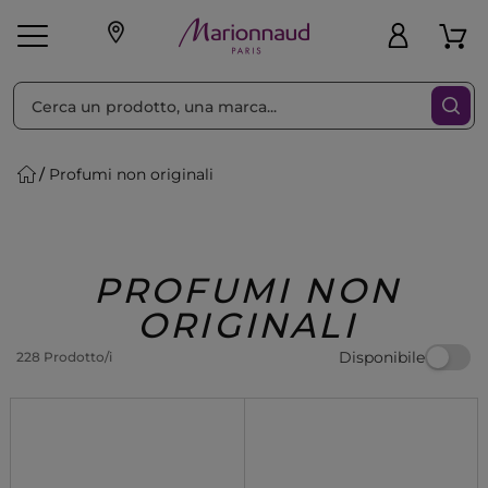
Ordina per
Filtra
Profumi non originali
Make-up
Profumi
🎁 Idee
Corpo
Uomo
Marche
Capelli
Regalo
PROFUMI NON
ORIGINALI
Disponibile
228 Prodotto/i