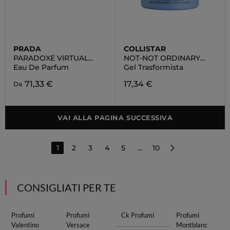
PRADA
COLLISTAR
PARADOXE VIRTUAL
NOT-NOT ORDINARY
FLOWER
TREATMENT
Eau De Parfum
Gel Trasformista
71,33 €
17,34 €
Da
VAI ALLA PAGINA SUCCESSIVA
1
2
3
4
5
...
10
CONSIGLIATI PER TE
Profumi
Profumi
Ck Profumi
Profumi
Valentino
Versace
Montblanc