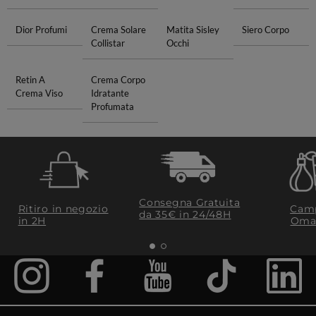
Dior Profumi
Crema Solare
Matita Sisley
Siero Corpo
Collistar
Occhi
Retin A
Crema Corpo
Crema Viso
Idratante
Profumata
Consegna Gratuita
Ritiro in negozio
Camp
da 35€​ in 24/48H
in 2H
Oma