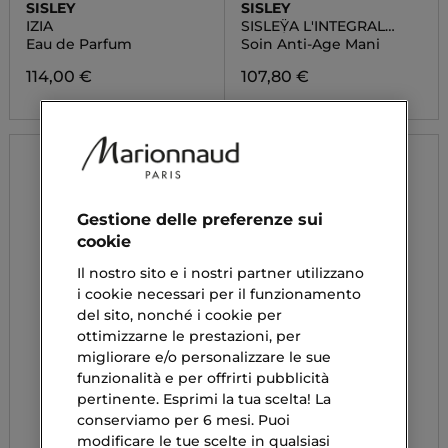
SISLEY
SISLEY
IZIA
SISLEŸA L'INTEGRAL
ANTI-ÂGE CONCENTRE
Eau de Parfum
Soin Anti-Age Mani
ANTI-ÂGE MAINS
114,00 €
107,80 €
Gestione delle preferenze sui
cookie
Il nostro sito e i nostri partner utilizzano
i cookie necessari per il funzionamento
del sito, nonché i cookie per
ottimizzarne le prestazioni, per
migliorare e/o personalizzare le sue
funzionalità e per offrirti pubblicità
pertinente. Esprimi la tua scelta! La
conserviamo per 6 mesi. Puoi
modificare le tue scelte in qualsiasi