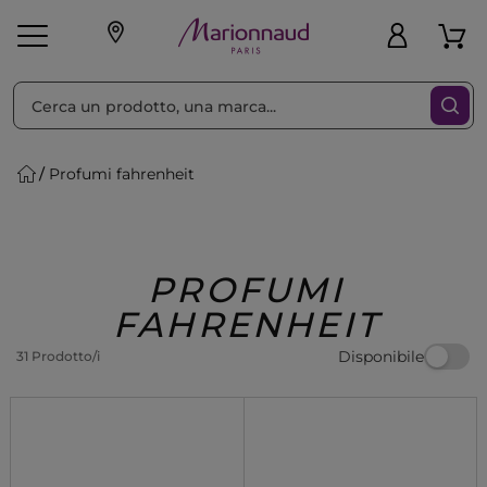
Ordina per
Filtra
Profumi fahrenheit
Make-up
Profumi
🎁 Idee
Corpo
Uomo
Marche
Capelli
Regalo
PROFUMI
FAHRENHEIT
Disponibile
31 Prodotto/i