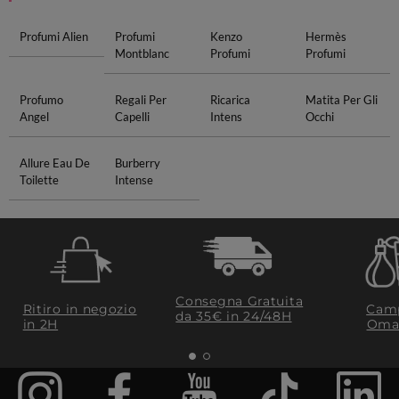
Profumi Alien
Profumi
Kenzo
Hermès
Montblanc
Profumi
Profumi
Profumo
Regali Per
Ricarica
Matita Per Gli
Angel
Capelli
Intens
Occhi
Allure Eau De
Burberry
Toilette
Intense
Consegna Gratuita
Ritiro in negozio
Camp
da 35€​ in 24/48H
in 2H
Oma