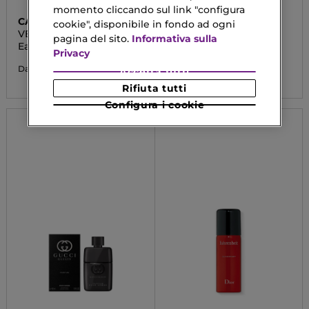
momento cliccando sul link "configura
CAROLINA HERRERA
SISLEY
cookie", disponibile in fondo ad ogni
VERY GOOD GIRL
EAU CAMPAGNE
pagina del sito.
Informativa sulla
Eau De Parfum
Eau De Toilette
Privacy
141,90 €
82,02 €
Da
Accetta tutti
Rifiuta tutti
Configura i cookie