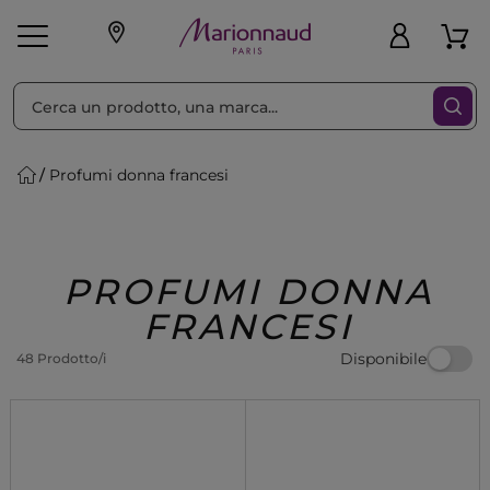
Ordina per
Filtra
Profumi donna francesi
Make-up
Profumi
🎁 Idee
Corpo
Uomo
Marche
Capelli
Regalo
PROFUMI DONNA
FRANCESI
Disponibile
48 Prodotto/i