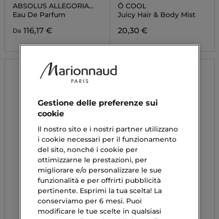
ABSOLUS ALLEGORIA
Ô COOL
TABAC SAHARA
Eau De Parfum
Juicy Hair & Body Mist
116,17 €
20,30 €
Da
Gestione delle preferenze sui
cookie
Il nostro sito e i nostri partner utilizzano
i cookie necessari per il funzionamento
del sito, nonché i cookie per
ottimizzarne le prestazioni, per
migliorare e/o personalizzare le sue
funzionalità e per offrirti pubblicità
pertinente. Esprimi la tua scelta! La
conserviamo per 6 mesi. Puoi
modificare le tue scelte in qualsiasi