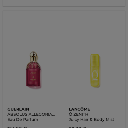
GUERLAIN
LANCÔME
ABSOLUS ALLEGORIA
Ô ZENITH
FLORABLOOM
Eau De Parfum
Juicy Hair & Body Mist