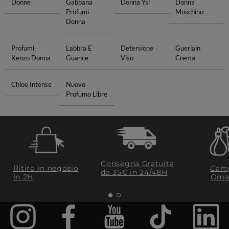
Donne
Gabbana
Donna Ysl
Donna
Profumi
Moschino
Donna
Profumi
Labbra E
Detersione
Guerlain
Kenzo Donna
Guance
Viso
Crema
Chloe Intense
Nuovo
Profumo Libre
Consegna Gratuita
Ritiro in negozio
Camp
da 35€​ in 24/48H
in 2H
Oma