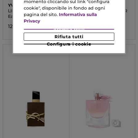
momento cliccando sul link "configura
YVES SAINT LAURENT
LANCÔME
cookie", disponibile in fondo ad ogni
LIBRE
LA VIE EST BELLE ELIXIR
pagina del sito.
Informativa sulla
Eau De Toilette
Eau De Parfum
Privacy
123,13 €
73,43 €
Da
Accetta tutti
Rifiuta tutti
Configura i cookie