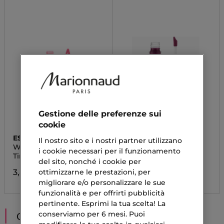
Gestione delle preferenze sui
cookie
ESSENCE
CATRICE
Il nostro sito e i nostri partner utilizzano
WHAT THE FLUFF?!
HOLLYGLAZING
i cookie necessari per il funzionamento
Tinta Labbra
Glazing Rossetto
del sito, nonché i cookie per
3,89 €
4,49 €
ottimizzarne le prestazioni, per
migliorare e/o personalizzare le sue
funzionalità e per offrirti pubblicità
pertinente. Esprimi la tua scelta! La
conserviamo per 6 mesi. Puoi
CONSIGLIATI PER TE