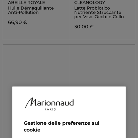
ABEILLE ROYALE
CLEANOLOGY
Huile Démaquillante
Latte Probiotico
Anti-Pollution
Nutriente Struccante
per Viso, Occhi e Collo
66,90 €
30,00 €
Gestione delle preferenze sui
cookie