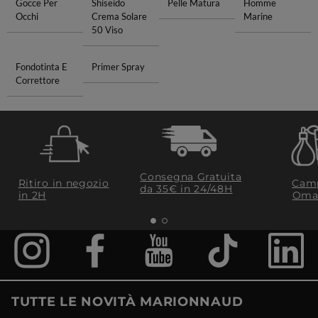
Gocce Per
Shiseido
Pelle Matura
Homme
Occhi
Crema Solare
Marine
50 Viso
Fondotinta E
Primer Spray
Correttore
Consegna Gratuita
Ritiro in negozio
Camp
da 35€​ in 24/48H
in 2H
Oma
TUTTE LE NOVITÀ MARIONNAUD