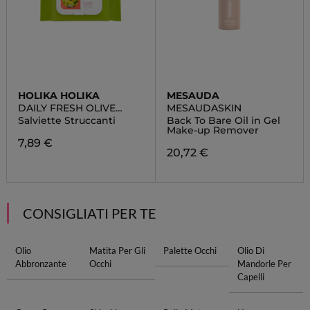
HOLIKA HOLIKA
MESAUDA
DAILY FRESH OLIVE
MESAUDASKIN
CLEANSING TISSUE
Salviette Struccanti
Back To Bare Oil in Gel
Make-up Remover
7,89 €
20,72 €
CONSIGLIATI PER TE
Olio
Matita Per Gli
Palette Occhi
Olio Di
Abbronzante
Occhi
Mandorle Per
Capelli