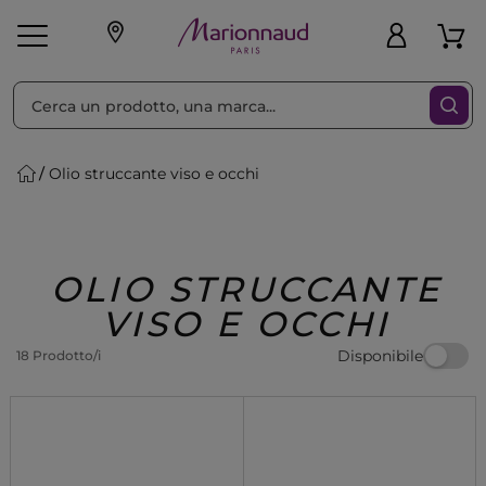
Ordina per
Filtra
Olio struccante viso e occhi
Make-up
Profumi
🎁 Idee
Corpo
Uomo
Marche
Capelli
Regalo
OLIO STRUCCANTE
VISO E OCCHI
Disponibile
18 Prodotto/i