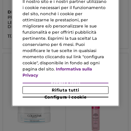
Il nostro sito e i nostri partner utilizzano
i cookie necessari per il funzionamento
DIOR
GUERLAIN
del sito, nonché i cookie per
PRESTIGE
ORCHIDÉE IMPÉRIALE
ottimizzarne le prestazioni, per
LE BAUME
La Gelée D'Huile
migliorare e/o personalizzare le sue
DEMAQUILLANT
89,92 €
funzionalità e per offrirti pubblicità
113,90 €
pertinente. Esprimi la tua scelta! La
conserviamo per 6 mesi. Puoi
modificare le tue scelte in qualsiasi
momento cliccando sul link "configura
cookie", disponibile in fondo ad ogni
pagina del sito.
Informativa sulla
Privacy
Accetta tutti
Rifiuta tutti
Configura i cookie