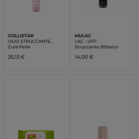
COLLISTAR
MULAC
OLIO STRUCCANTE
LAC - OFF
DELICATO
Cura Pelle
Struccante Bifasico
25,13 €
14,00 €