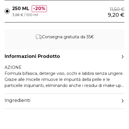
250 ML
20%
11,50 €
9,20 €
3,68 € / 100 ml
Consegna gratuita da 35€
Informazioni Prodotto
AZIONE
Formula bifasica, deterge viso, occhi e labbra senza ungere.
Grazie alle micelle rimuove le impurità della pelle e le
particelle inquinanti, eliminando anche i residui di make-up.
È arricchita con Aloe ed estratti di Mirtillo e Ribes che
aiutano a lenire gli arrossamenti della pelle, donandole una
Ingredienti
fresca idratazione.
Consigliato per chi utilizza trucco resistente o waterproof,
per pelli che necessitano di una detersione efficace ma
delicata, e per chi cerca un unico prodotto per viso, occhi e
labbra.