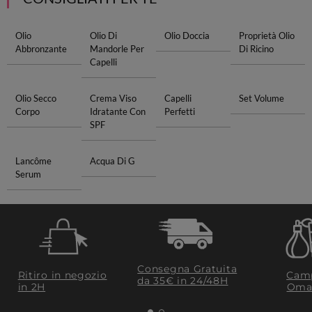
Olio
Olio Di
Olio Doccia
Proprietà Olio
Abbronzante
Mandorle Per
Di Ricino
Capelli
Olio Secco
Crema Viso
Capelli
Set Volume
Corpo
Idratante Con
Perfetti
SPF
Lancôme
Acqua Di G
Serum
Consegna Gratuita
Ritiro in negozio
Camp
da 35€​ in 24/48H
in 2H
Oma