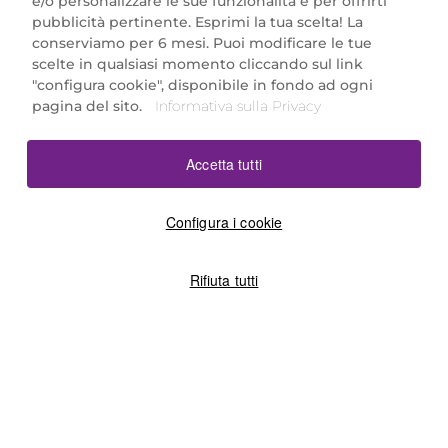
e/o personalizzare le sue funzionalità e per offrirti
Marionnaud Parfumeries Italia S.r.l.
pubblicità pertinente. Esprimi la tua scelta! La
Largo Fiera Milano 5, 20017 Rho (MI)
conserviamo per 6 mesi. Puoi modificare le tue
REA Milano 1650024 con P.IVA 13425220152.
scelte in qualsiasi momento cliccando sul link
SCARICA LA NOSTRA APP
"configura cookie", disponibile in fondo ad ogni
pagina del sito.
Informativa sulla Privacy
Accetta tutti
Configura i cookie
Rifiuta tutti
©2026 Marionnaud
|
Sitemap