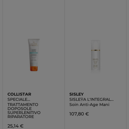
COLLISTAR
SISLEY
SPECIALE
SISLEŸA L'INTEGRAL
ABBRONZATURA
ANTI-ÂGE CONCENTRE
TRATTAMENTO
Soin Anti-Age Mani
PERFETTA
ANTI-ÂGE MAINS
DOPOSOLE
SUPERLENITIVO
107,80 €
RIPARATORE
25,14 €