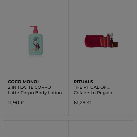
COCO MONOI
RITUALS
2 IN 1 LATTE CORPO
THE RITUAL OF
AYURVEDA
Latte Corpo Body Lotion
Cofanetto Regalo
11,90 €
61,29 €