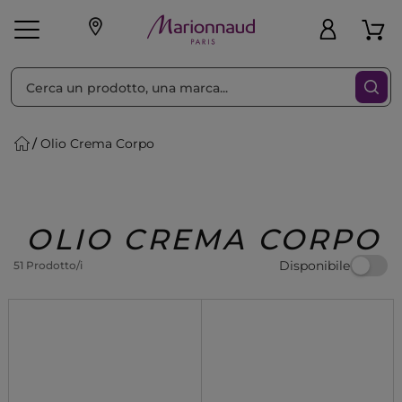
Ordina per
Filtra
Olio Crema Corpo
Make-up
Profumi
🎁 Idee
Corpo
Uomo
Marche
Capelli
Regalo
OLIO CREMA CORPO
Disponibile
51 Prodotto/i