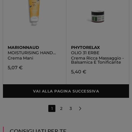
MARIONNAUD
PHYTORELAX
MOISTURISING HAND
OLIO 31 ERBE
CREAM CHERRY
Crema Mani
Crema Ricca Massaggio -
BLOSSOM & COTTON
Balsamica E Tonificante
FLOWER
5,07 €
5,40 €
VAI ALLA PAGINA SUCCESSIVA
1
2
3
CONSIGLIATI PER TE