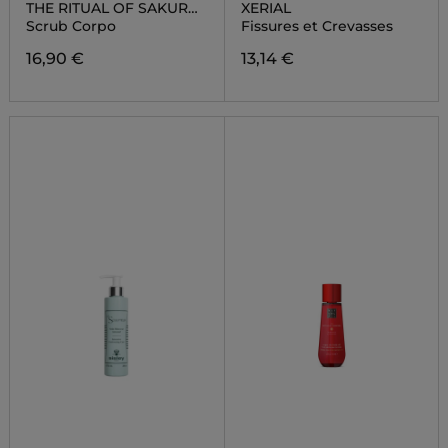
THE RITUAL OF SAKURA
XERIAL
BODY SCRUB
Scrub Corpo
Fissures et Crevasses
16,90 €
13,14 €