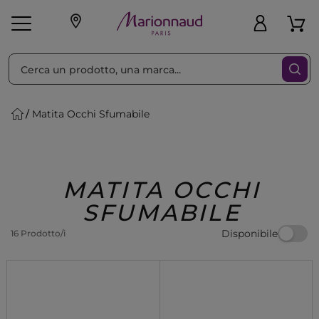
Ordina per
Filtra
Matita Occhi Sfumabile
Make-up
Profumi
🎁 Idee
Corpo
Uomo
Marche
Capelli
Regalo
MATITA OCCHI
SFUMABILE
Disponibile
16 Prodotto/i