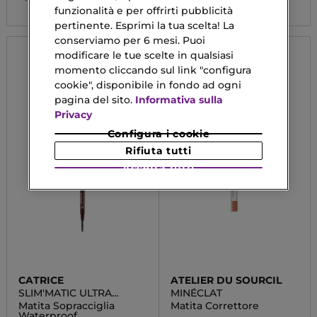
funzionalità e per offrirti pubblicità
pertinente. Esprimi la tua scelta! La
conserviamo per 6 mesi. Puoi
modificare le tue scelte in qualsiasi
momento cliccando sul link "configura
cookie", disponibile in fondo ad ogni
pagina del sito.
Informativa sulla
Privacy
Configura i cookie
Rifiuta tutti
Accetta tutti
CATRICE
ATELIER DU SOURCIL
SLIM'MATIC ULTRA
MINÉCLAT
PRECISE
Matita Sopracciglia
Matita Correttore
Waterproof