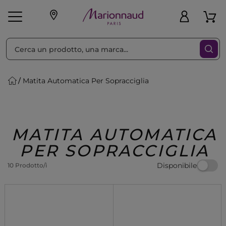
Ordina per
Filtra
Matita Automatica Per Sopracciglia
Make-up
Profumi
🎁 Idee
Corpo
Uomo
Marche
Capelli
Regalo
MATITA AUTOMATICA
PER SOPRACCIGLIA
Disponibile
10 Prodotto/i