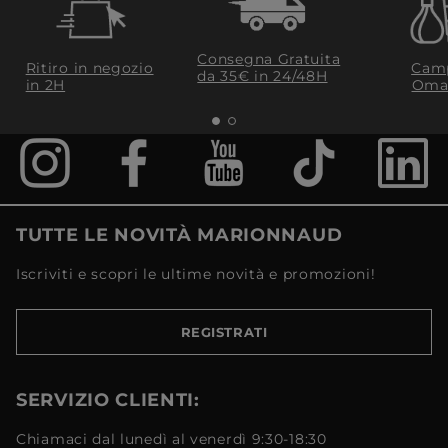
Consegna Gratuita
Ritiro in negozio
Camp
da 35€​ in 24/48H
in 2H
Oma
TUTTE LE NOVITÀ MARIONNAUD
Iscriviti e scopri le ultime novità e promozioni!
REGISTRATI
SERVIZIO CLIENTI:
Chiamaci dal lunedì al venerdì 9:30-18:30