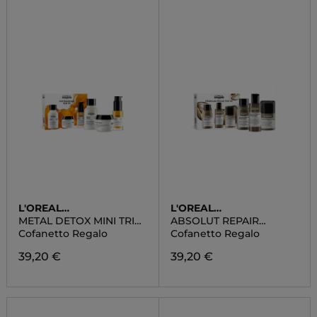
L'OREAL
L'OREAL
PROFESSIONNEL
PROFESSIONNEL
METAL DETOX MINI TRIO
ABSOLUT REPAIR
KIT
MOLECULAR MINI TRIO
Cofanetto Regalo
Cofanetto Regalo
KIT
39,20 €
39,20 €