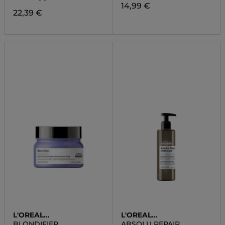
14,99 €
22,39 €
L'OREAL
L'OREAL
PROFESSIONNEL
PROFESSIONNEL
BLONDIFIER
ABSOLU REPAIR