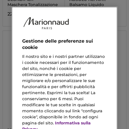
MOLECOLAR
Maschera Tonalizzazione
Balsamo Liquido
22,19 €
28,72 €
Gestione delle preferenze sui
cookie
Il nostro sito e i nostri partner utilizzano
i cookie necessari per il funzionamento
del sito, nonché i cookie per
ottimizzarne le prestazioni, per
migliorare e/o personalizzare le sue
funzionalità e per offrirti pubblicità
pertinente. Esprimi la tua scelta! La
conserviamo per 6 mesi. Puoi
modificare le tue scelte in qualsiasi
momento cliccando sul link "configura
cookie", disponibile in fondo ad ogni
pagina del sito.
Informativa sulla
Privacy