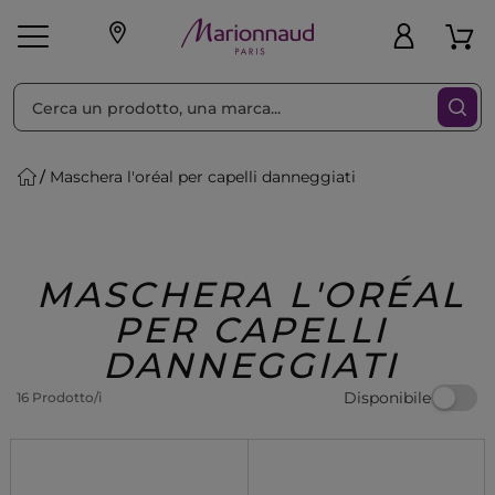
Ordina per
Filtra
Maschera l'oréal per capelli danneggiati
Make-up
Profumi
🎁 Idee
Corpo
Uomo
Marche
Capelli
Regalo
MASCHERA L'ORÉAL
PER CAPELLI
DANNEGGIATI
Disponibile
16 Prodotto/i