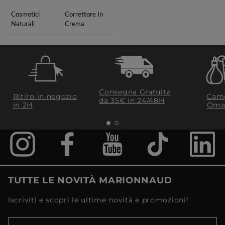
Cosmetici
Correttore In
Naturali
Crema
Consegna Gratuita
Ritiro in negozio
Camp
da 35€​ in 24/48H
in 2H
Oma
TUTTE LE NOVITÀ MARIONNAUD
Iscriviti e scopri le ultime novità e promozioni!