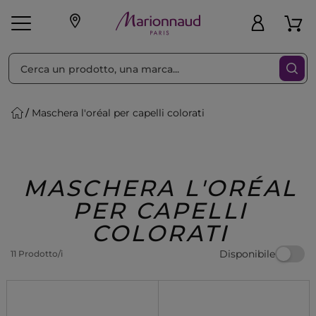
Ordina per
Filtra
Maschera l'oréal per capelli colorati
Make-up
Profumi
🎁 Idee
Corpo
Uomo
Marche
Capelli
Regalo
MASCHERA L'ORÉAL
PER CAPELLI
COLORATI
Disponibile
11 Prodotto/i