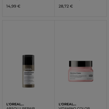
14,99 €
28,72 €
L'OREAL
L'OREAL
PROFESSIONNEL
PROFESSIONNEL
ABSOLU REPAIR
VITAMINO COLOR