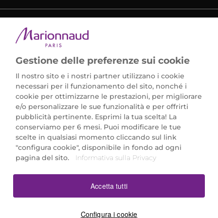
METODI DI PAGAMENTO
Gestione delle preferenze sui cookie
Il nostro sito e i nostri partner utilizzano i cookie
necessari per il funzionamento del sito, nonché i
cookie per ottimizzarne le prestazioni, per migliorare
e/o personalizzare le sue funzionalità e per offrirti
Marionnaud Parfumeries Italia S.r.l.
pubblicità pertinente. Esprimi la tua scelta! La
Largo Fiera Milano 5, 20017 Rho (MI)
conserviamo per 6 mesi. Puoi modificare le tue
REA Milano 1650024 con P.IVA 13425220152.
scelte in qualsiasi momento cliccando sul link
SCARICA LA NOSTRA APP
"configura cookie", disponibile in fondo ad ogni
pagina del sito.
Informativa sulla Privacy
Accetta tutti
Configura i cookie