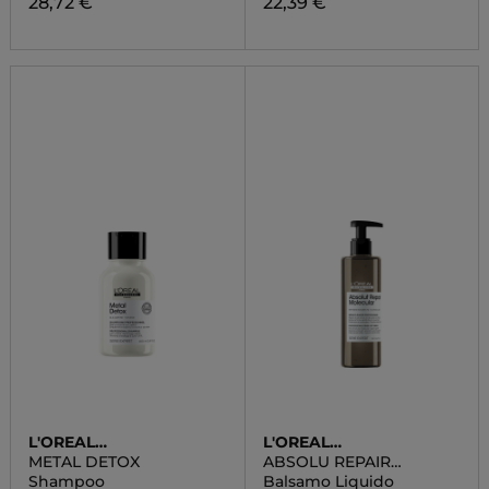
28,72 €
22,39 €
L'OREAL
L'OREAL
PROFESSIONNEL
PROFESSIONNEL
METAL DETOX
ABSOLU REPAIR
MOLECOLAR
Shampoo
Balsamo Liquido