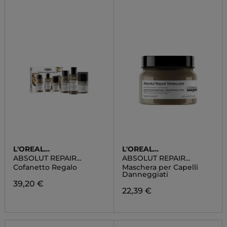
L'OREAL
L'OREAL
PROFESSIONNEL
PROFESSIONNEL
ABSOLUT REPAIR
ABSOLUT REPAIR
MOLECULAR MINI TRIO
MOLECULAR
Cofanetto Regalo
Maschera per Capelli
KIT
Danneggiati
39,20 €
22,39 €