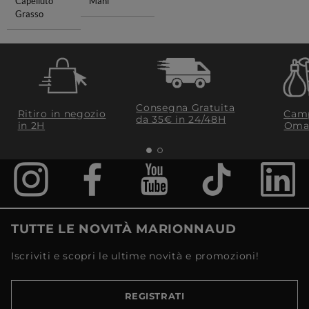
Capelluto
Mani
Grasso
Consegna Gratuita
Ritiro in negozio
Camp
da 35€​ in 24/48H
in 2H
Oma
TUTTE LE NOVITÀ MARIONNAUD
Iscriviti e scopri le ultime novità e promozioni!
REGISTRATI