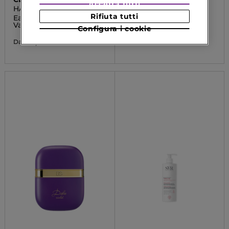
Accetta tutti
HAPPY
TOPIALYSE
Rifiuta tutti
Eau de Parfum
Crème
Vaporisateur
Configura i cookie
17,43 €
Da
70,00 €
Da