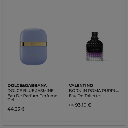
DOLCE&GABBANA
VALENTINO
DOLCE BLUE JASMINE
BORN IN ROMA PURPLE
UOMO
Eau De Parfum Perfume
Eau De Toilette
Gel
93,10 €
Da
44,25 €