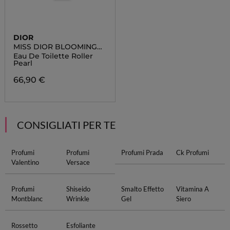
DIOR
MISS DIOR BLOOMING
BOUQUET
Eau De Toilette Roller
Pearl
66,90 €
CONSIGLIATI PER TE
Profumi
Profumi
Profumi Prada
Ck Profumi
Valentino
Versace
Profumi
Shiseido
Smalto Effetto
Vitamina A
Montblanc
Wrinkle
Gel
Siero
Rossetto
Esfoliante