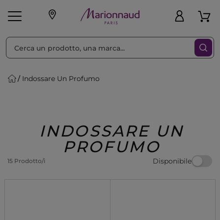
Ordina per
Filtra
Indossare Un Profumo
Make-up
Profumi
🎁 Idee
Corpo
Uomo
Marche
Capelli
Regalo
INDOSSARE UN
PROFUMO
Disponibile
15 Prodotto/i