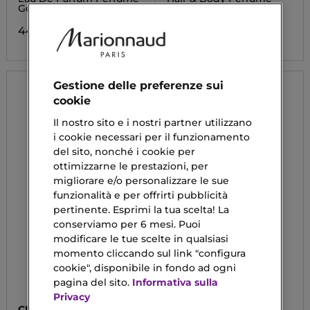
Gel
Mist
44,25 €
25,90 €
Da
Gestione delle preferenze sui
cookie
Il nostro sito e i nostri partner utilizzano
i cookie necessari per il funzionamento
del sito, nonché i cookie per
ottimizzarne le prestazioni, per
migliorare e/o personalizzare le sue
funzionalità e per offrirti pubblicità
pertinente. Esprimi la tua scelta! La
conserviamo per 6 mesi. Puoi
modificare le tue scelte in qualsiasi
momento cliccando sul link "configura
cookie", disponibile in fondo ad ogni
pagina del sito.
Informativa sulla
Privacy
CLINIQUE
SVR