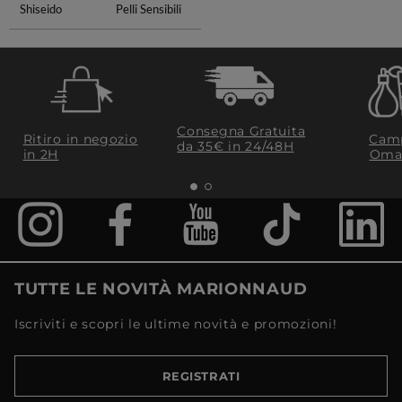
Shiseido
Pelli Sensibili
Consegna Gratuita
Ritiro in negozio
Camp
da 35€​ in 24/48H
in 2H
Oma
TUTTE LE NOVITÀ MARIONNAUD
Iscriviti e scopri le ultime novità e promozioni!
REGISTRATI